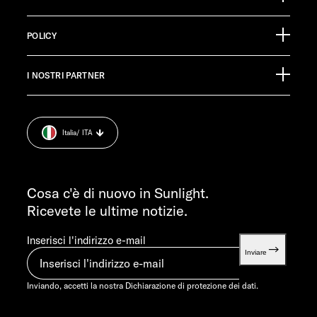
Ölmühlestraße 6
88299 Leutkirch
Calendario degli eventi
Germany
POLICY
Materiale informativo
Pressroom
SERVIZIO CLIENTI
I NOSTRI PARTNER
Impronta.
service@service.sunlight.de
Dichiarazione di protezione dei dati.
+49 7562 9870
Cookie Consent
LUN-MART 7:30-12:00 E 13:00-16:00
Italia
/ ITA
Informazioni sul peso.
VEN 07:30-12:00
INFORMAZIONI
info@sunlight.de
Cosa c'è di nuovo in Sunlight.
Ricevete le ultime notizie.
Inserisci l'indirizzo e-mail
Inviare
Inviando, accetti la nostra
Dichiarazione di protezione dei dati.