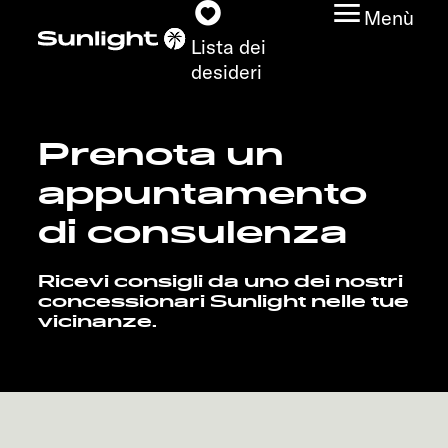
Menù
Lista dei
desideri
Prenota un
Modelli
appuntamento
Configuratore
di consulenza
Trovate il vostro
Ricevi consigli da uno dei nostri
Sunlight
concessionari Sunlight nelle tue
vicinanze.
Ricerca concessionari
Scoprire