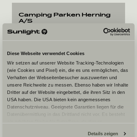
Camping Parken Herning
A/S
Tjelevej 10 - 12
7400
Herning
Diese Webseite verwendet Cookies
Wir setzen auf unserer Website Tracking-Technologien
(wie Cookies und Pixel) ein, die es uns ermöglichen, das
Verhalten der Webseitenbesucher auszuwerten und
unsere Reichweite zu messen. Ebenso haben wir Inhalte
La data desiderata
Dritter auf der Website eingebettet, die ihren Sitz in den
USA haben. Die USA bieten kein angemessenes
Data
Datenschutzniveau. Geeignete Garantien liegen für die
Datenübermittlung in das Drittland nicht vor. Es besteht
ein erhöhtes Risiko für Betroffene, da diesen
möglicherweise keine Rechtsbehelfsmöglichkeiten
Details zeigen
zustehen. Eingesetzte Dienstleister können Daten für