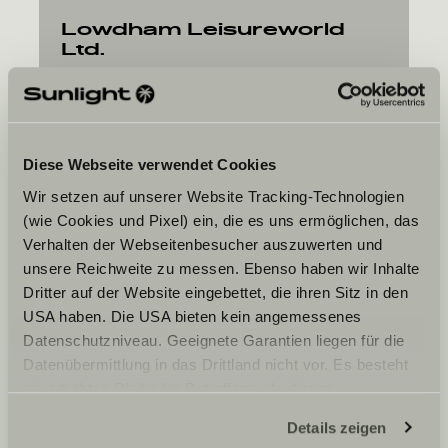
Lowdham Leisureworld
Ltd.
Lowdham Road
NG14 7ES
Gunthorpe Nottinghamshire
Diese Webseite verwendet Cookies
Wir setzen auf unserer Website Tracking-Technologien
(wie Cookies und Pixel) ein, die es uns ermöglichen, das
Verhalten der Webseitenbesucher auszuwerten und
unsere Reichweite zu messen. Ebenso haben wir Inhalte
La data desiderata
Dritter auf der Website eingebettet, die ihren Sitz in den
Data
USA haben. Die USA bieten kein angemessenes
Datenschutzniveau. Geeignete Garantien liegen für die
Datenübermittlung in das Drittland nicht vor. Es besteht
ein erhöhtes Risiko für Betroffene, da diesen
möglicherweise keine Rechtsbehelfsmöglichkeiten
Details zeigen
zustehen. Eingesetzte Dienstleister können Daten für