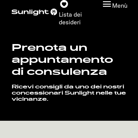
Menù
Lista dei
desideri
Prenota un
Modelli
appuntamento
Configuratore
di consulenza
Trovate il vostro
Ricevi consigli da uno dei nostri
Sunlight
concessionari Sunlight nelle tue
vicinanze.
Ricerca concessionari
Scoprire