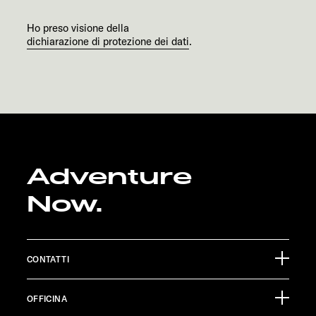
Ho preso visione della
dichiarazione di protezione dei dati
.
Adventure
Now.
CONTATTI
Sunlight GmbH
OFFICINA
Ölmühlestraße 6