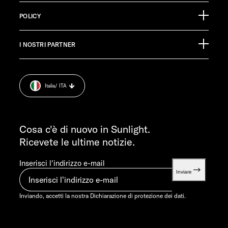
88299 Leutkirch
Calendario degli eventi
Germany
POLICY
Materiale informativo
Pressroom
SERVIZIO CLIENTI
I NOSTRI PARTNER
Impronta.
service@service.sunlight.de
Dichiarazione di protezione dei dati.
+49 7562 9870
Cookie Consent
LUN-MART 7:30-12:00 E 13:00-16:00
Italia
/ ITA
Informazioni sul peso.
VEN 07:30-12:00
INFORMAZIONI
info@sunlight.de
Cosa c'è di nuovo in Sunlight.
Ricevete le ultime notizie.
Inserisci l'indirizzo e-mail
Inviare
Inviando, accetti la nostra
Dichiarazione di protezione dei dati.