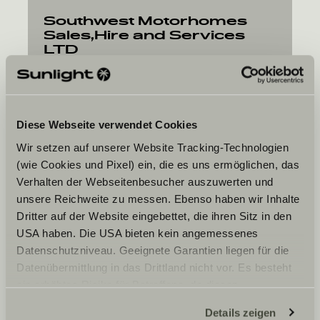
Southwest Motorhomes
Sales,Hire and Services
LTD
Jordans Road
TA19 9FF
Ilminster, Somerset
Diese Webseite verwendet Cookies
Wir setzen auf unserer Website Tracking-Technologien
(wie Cookies und Pixel) ein, die es uns ermöglichen, das
Verhalten der Webseitenbesucher auszuwerten und
unsere Reichweite zu messen. Ebenso haben wir Inhalte
La data desiderata
Dritter auf der Website eingebettet, die ihren Sitz in den
USA haben. Die USA bieten kein angemessenes
Data
Datenschutzniveau. Geeignete Garantien liegen für die
Datenübermittlung in das Drittland nicht vor. Es besteht
ein erhöhtes Risiko für Betroffene, da diesen
möglicherweise keine Rechtsbehelfsmöglichkeiten
Details zeigen
zustehen. Eingesetzte Dienstleister können Daten für