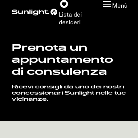
Menù
Lista dei
desideri
Prenota un
Modelli
appuntamento
Configuratore
di consulenza
Trovate il vostro
Ricevi consigli da uno dei nostri
Sunlight
concessionari Sunlight nelle tue
vicinanze.
Ricerca concessionari
Scoprire