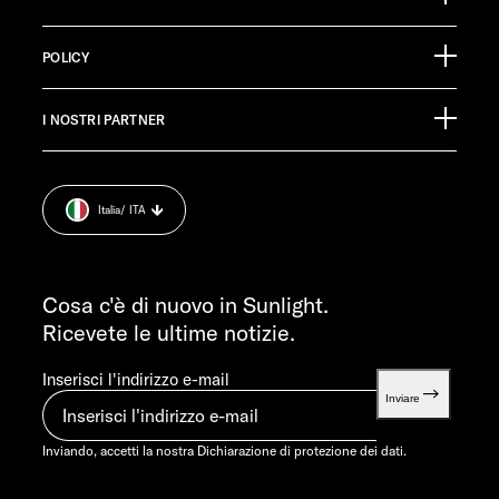
Ölmühlestraße 6
88299 Leutkirch
Calendario degli eventi
Germany
POLICY
Materiale informativo
Pressroom
SERVIZIO CLIENTI
I NOSTRI PARTNER
Impronta.
service@service.sunlight.de
Dichiarazione di protezione dei dati.
+49 7562 9870
Cookie Consent
LUN-MART 7:30-12:00 E 13:00-16:00
Italia
/ ITA
Informazioni sul peso.
VEN 07:30-12:00
INFORMAZIONI
info@sunlight.de
Cosa c'è di nuovo in Sunlight.
Ricevete le ultime notizie.
Inserisci l'indirizzo e-mail
Inviare
Inviando, accetti la nostra
Dichiarazione di protezione dei dati.