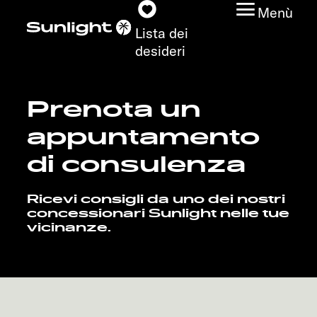
Menù
Lista dei
desideri
Prenota un
Modelli
appuntamento
Configuratore
di consulenza
Trovate il vostro
Ricevi consigli da uno dei nostri
Sunlight
concessionari Sunlight nelle tue
vicinanze.
Ricerca concessionari
Scoprire