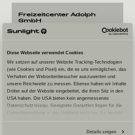
Freizeitcenter Adolph
GmbH
Rheinstr. 4b
41836
Hückelhoven
Diese Webseite verwendet Cookies
Wir setzen auf unserer Website Tracking-Technologien
(wie Cookies und Pixel) ein, die es uns ermöglichen, das
Verhalten der Webseitenbesucher auszuwerten und
unsere Reichweite zu messen. Ebenso haben wir Inhalte
La data desiderata
Dritter auf der Website eingebettet, die ihren Sitz in den
USA haben. Die USA bieten kein angemessenes
Data
Datenschutzniveau. Geeignete Garantien liegen für die
Datenübermittlung in das Drittland nicht vor. Es besteht
ein erhöhtes Risiko für Betroffene, da diesen
möglicherweise keine Rechtsbehelfsmöglichkeiten
Details zeigen
zustehen. Eingesetzte Dienstleister können Daten für