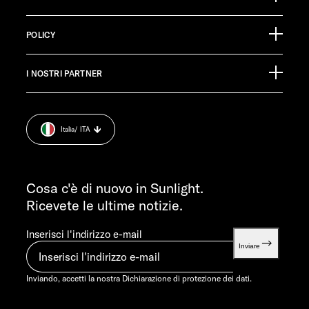
Ölmühlestraße 6
88299 Leutkirch
Calendario degli eventi
Germany
POLICY
Materiale informativo
Pressroom
SERVIZIO CLIENTI
I NOSTRI PARTNER
Impronta.
service@service.sunlight.de
Dichiarazione di protezione dei dati.
+49 7562 9870
Cookie Consent
LUN-MART 7:30-12:00 E 13:00-16:00
Italia
/ ITA
Informazioni sul peso.
VEN 07:30-12:00
INFORMAZIONI
info@sunlight.de
Cosa c'è di nuovo in Sunlight.
Ricevete le ultime notizie.
Inserisci l'indirizzo e-mail
Inviare
Inviando, accetti la nostra
Dichiarazione di protezione dei dati.