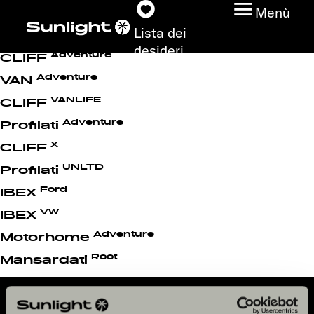
Sunlight Models Archive
Menù
Lista dei
Root
CLIFF
desideri
Adventure
CLIFF
Adventure
VAN
VANLIFE
CLIFF
Modelli
Adventure
Profilati
X
CLIFF
Configuratore
UNLTD
Profilati
Trovate il vostro
Ford
IBEX
Sunlight
VW
IBEX
Adventure
Motorhome
Ricerca concessionari
Root
Mansardati
Scoprire