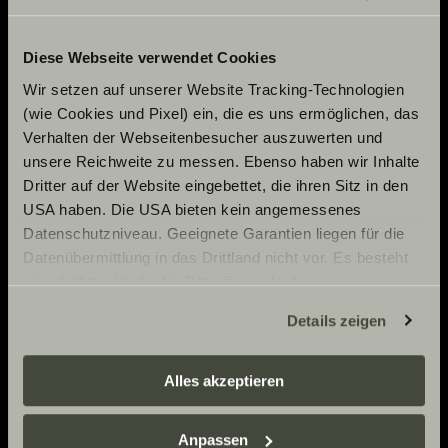
Servizi
Adventure
Diese Webseite verwendet Cookies
Now.
Wir setzen auf unserer Website Tracking-Technologien
(wie Cookies und Pixel) ein, die es uns ermöglichen, das
Verhalten der Webseitenbesucher auszuwerten und
CONTATTI
unsere Reichweite zu messen. Ebenso haben wir Inhalte
Dritter auf der Website eingebettet, die ihren Sitz in den
Sunlight GmbH
USA haben. Die USA bieten kein angemessenes
OFFICINA
Ölmühlestraße 6
Datenschutzniveau. Geeignete Garantien liegen für die
88299 Leutkirch
Calendario degli eventi
Datenübermittlung in das Drittland nicht vor. Es besteht
Germany
POLICY
Materiale informativo
ein erhöhtes Risiko für Betroffene, da diesen
Pressroom
möglicherweise keine Rechtsbehelfsmöglichkeiten
SERVIZIO CLIENTI
Details zeigen
I NOSTRI PARTNER
zustehen. Eingesetzte Dienstleister können Daten für
Impronta.
service@service.sunlight.de
eigene Zwecke verarbeiten und mit anderen Daten
Dichiarazione di protezione dei dati.
+49 7562 9870
zusammenführen. Weitere Informationen finden Sie hier:
Alles akzeptieren
Cookie Consent
LUN-MART 7:30-12:00 E 13:00-16:00
Datenschutzerklärung
/
Datenschutzerklärung
Italia
/ ITA
Informazioni sul peso.
VEN 07:30-12:00
Sunlight Business
. Akzeptieren Sie oder wählen Sie
Anpassen