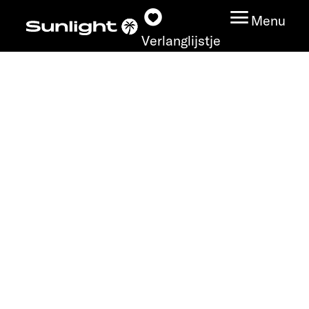
Menu
Verlanglijstje
Modeloverzicht
Configurator
Vind jouw Sunlight
Vind jouw dealer
Ontdek
Service