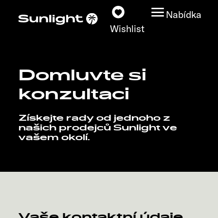
Nabídka
Wishlist
Domluvte si
Modely
konzultaci
Vyhledávač vozidel
Získejte rady od jednoho z
našich prodejců Sunlight ve
Vyhledávač prodejců
vašem okolí.
Prozkoumat
Servis
Vaše kontaktní údaje