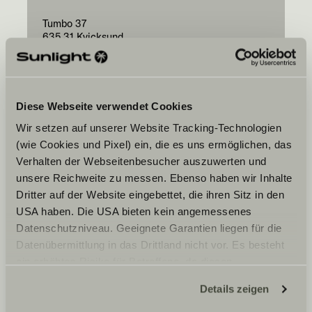
Tumbo 37
635 31
Kvicksund
Diese Webseite verwendet Cookies
Wir setzen auf unserer Website Tracking-Technologien
(wie Cookies und Pixel) ein, die es uns ermöglichen, das
Váš preferovaný
Verhalten der Webseitenbesucher auszuwerten und
termín
unsere Reichweite zu messen. Ebenso haben wir Inhalte
Date
Dritter auf der Website eingebettet, die ihren Sitz in den
USA haben. Die USA bieten kein angemessenes
Datenschutzniveau. Geeignete Garantien liegen für die
Datenübermittlung in das Drittland nicht vor. Es besteht
ein erhöhtes Risiko für Betroffene, da diesen
möglicherweise keine Rechtsbehelfsmöglichkeiten
Details zeigen
Souhlasím s tím, aby společnost Sunlight GmbH
zustehen. Eingesetzte Dienstleister können Daten für
předala mé údaje vybranému obchodnímu
eigene Zwecke verarbeiten und mit anderen Daten