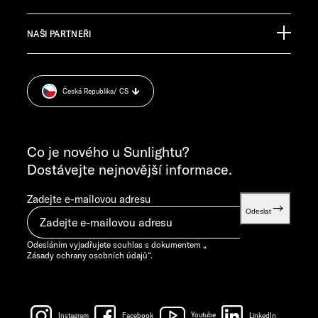
Pressroom
TECHNICKÝ ZÁKAZNICKÝ SERVIS
NAŠI PARTNEŘI
Impressum
service@service.sunlight.de
Zásady ochrany osobních údajů
+49 7562 9870
Cookie Consent
PONDĚLÍ–ČTVRTEK 7.30–12.00 HOD. A 13.00–16.00 HOD.
Česká Republika
/ CS
Informace o hmotnosti
PÁTEK 7.30–12.00 HOD.
VŠEOBECNÉ DOTAZY
info@sunlight.de
Co je nového u Sunlightu?
Dostávejte nejnovější informace.
Zadejte e-mailovou adresu
Odeslat
Odesláním vyjadřujete souhlas s dokumentem „
Zásady ochrany osobních údajů
“.
Instagram
Facebook
Youtube
LinkedIn