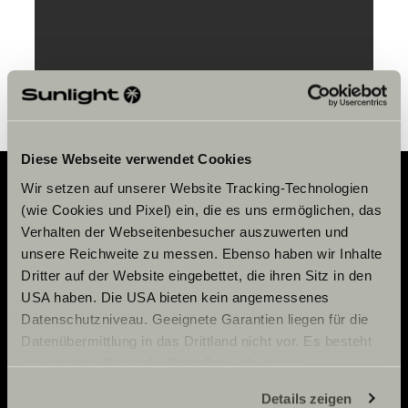
Nastavení souborů cookie
Diese Webseite verwendet Cookies
Wir setzen auf unserer Website Tracking-Technologien
(wie Cookies und Pixel) ein, die es uns ermöglichen, das
Adventure
Verhalten der Webseitenbesucher auszuwerten und
unsere Reichweite zu messen. Ebenso haben wir Inhalte
Now.
Dritter auf der Website eingebettet, die ihren Sitz in den
USA haben. Die USA bieten kein angemessenes
Datenschutzniveau. Geeignete Garantien liegen für die
KONTAKT
Datenübermittlung in das Drittland nicht vor. Es besteht
ein erhöhtes Risiko für Betroffene, da diesen
Sunlight GmbH
möglicherweise keine Rechtsbehelfsmöglichkeiten
SERVIS
Ölmühlestraße 6
Details zeigen
zustehen. Eingesetzte Dienstleister können Daten für