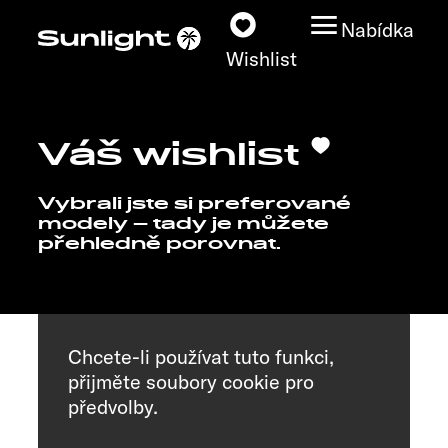
Nabídka
Wishlist
Váš wishlist
Modely
Vybrali jste si preferované
Vyhledávač vozidel
modely – tady je můžete
přehledně porovnat.
Vyhledávač prodejců
Prozkoumat
Chcete-li používat tuto funkci,
Servis
přijměte soubory cookie pro
předvolby.