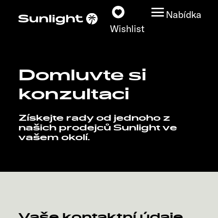
Nabídka
Wishlist
Domluvte si
Modely
konzultaci
Vyhledávač vozidel
Získejte rady od jednoho z
našich prodejců Sunlight ve
Vyhledávač prodejců
vašem okolí.
Prozkoumat
Servis
Vaše kontaktní údaje