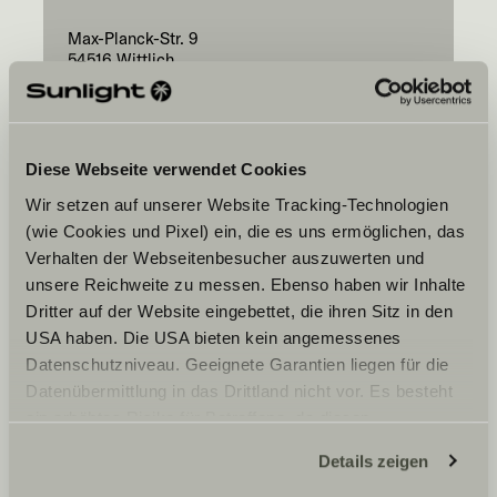
Max-Planck-Str. 9
54516
Wittlich
Diese Webseite verwendet Cookies
Wir setzen auf unserer Website Tracking-Technologien
(wie Cookies und Pixel) ein, die es uns ermöglichen, das
Váš preferovaný
Verhalten der Webseitenbesucher auszuwerten und
termín
unsere Reichweite zu messen. Ebenso haben wir Inhalte
Date
Dritter auf der Website eingebettet, die ihren Sitz in den
USA haben. Die USA bieten kein angemessenes
Datenschutzniveau. Geeignete Garantien liegen für die
Datenübermittlung in das Drittland nicht vor. Es besteht
ein erhöhtes Risiko für Betroffene, da diesen
möglicherweise keine Rechtsbehelfsmöglichkeiten
Details zeigen
Souhlasím s tím, aby společnost Sunlight GmbH
zustehen. Eingesetzte Dienstleister können Daten für
předala mé údaje vybranému obchodnímu