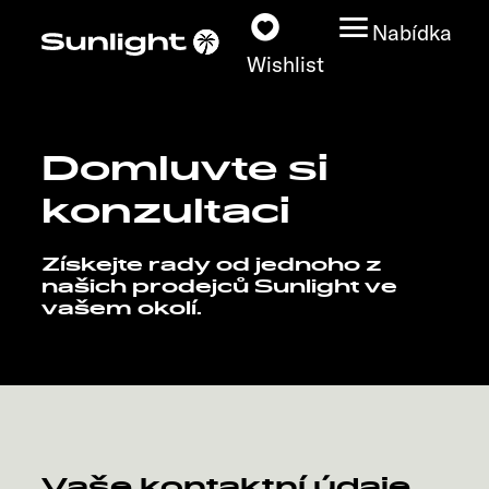
Nabídka
Wishlist
Domluvte si
Modely
konzultaci
Vyhledávač vozidel
Získejte rady od jednoho z
našich prodejců Sunlight ve
Vyhledávač prodejců
vašem okolí.
Prozkoumat
Servis
Vaše kontaktní údaje