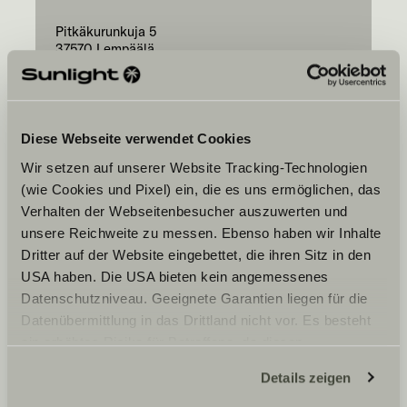
Pitkäkurunkuja 5
37570
Lempäälä
Diese Webseite verwendet Cookies
Wir setzen auf unserer Website Tracking-Technologien
(wie Cookies und Pixel) ein, die es uns ermöglichen, das
Váš preferovaný
Verhalten der Webseitenbesucher auszuwerten und
termín
unsere Reichweite zu messen. Ebenso haben wir Inhalte
Date
Dritter auf der Website eingebettet, die ihren Sitz in den
USA haben. Die USA bieten kein angemessenes
Datenschutzniveau. Geeignete Garantien liegen für die
Datenübermittlung in das Drittland nicht vor. Es besteht
ein erhöhtes Risiko für Betroffene, da diesen
möglicherweise keine Rechtsbehelfsmöglichkeiten
Details zeigen
Souhlasím s tím, aby společnost Sunlight GmbH
zustehen. Eingesetzte Dienstleister können Daten für
předala mé údaje vybranému obchodnímu