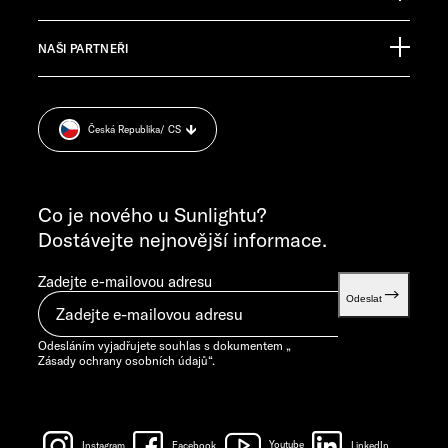
Pressroom
TECHNICKÝ ZÁKAZNICKÝ SERVIS
NAŠI PARTNEŘI
Impressum
service@service.sunlight.de
Zásady ochrany osobních údajů
+49 7562 9870
Cookie Consent
PONDĚLÍ–ČTVRTEK 7.30–12.00 HOD. A 13.00–16.00 HOD.
Česká Republika
/ CS
Informace o hmotnosti
PÁTEK 7.30–12.00 HOD.
VŠEOBECNÉ DOTAZY
info@sunlight.de
Co je nového u Sunlightu?
Dostávejte nejnovější informace.
Zadejte e-mailovou adresu
Odeslat
Odesláním vyjadřujete souhlas s dokumentem „
Zásady ochrany osobních údajů
“.
Instagram
Facebook
Youtube
LinkedIn