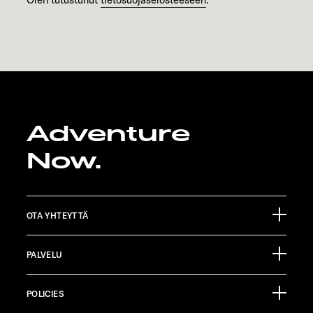
Adventure
Now.
OTA YHTEYTTÄ
Sunlight GmbH
PALVELU
Ölmühlestraße 6
88299 Leutkirch
Tapahtumat
Germany
POLICIES
Tietoa