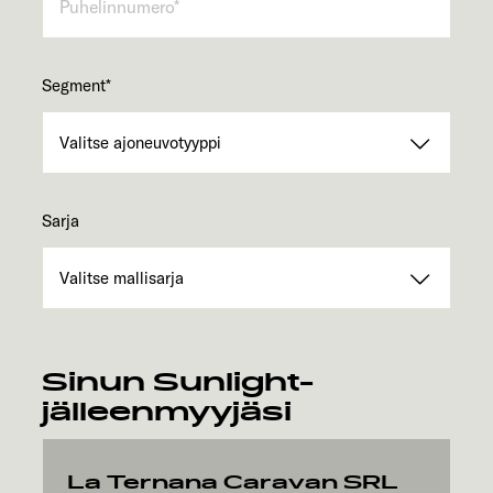
Segment
*
Sarja
Sinun Sunlight-
jälleenmyyjäsi
La Ternana Caravan SRL