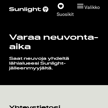
Valikko
Suosikit
Varaa neuvonta-
Matkailuautot
aika
Konfiguraattori
Saat neuvoja yhdeltä
lähialueesi Sunlight-
Löydä oma Sunlightisi
jälleenmyyjältä.
Kauppiashaku
Tutustu
Lisätietoja
Yhteystietosi