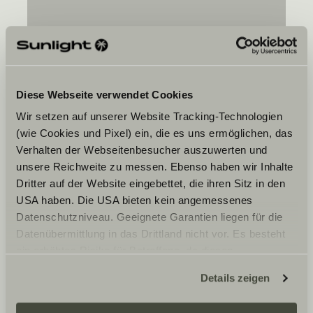
Via Walter Lessini 22
05100
Terni
Diese Webseite verwendet Cookies
Wir setzen auf unserer Website Tracking-Technologien
(wie Cookies und Pixel) ein, die es uns ermöglichen, das
Verhalten der Webseitenbesucher auszuwerten und
Toivomasi ajankohta
unsere Reichweite zu messen. Ebenso haben wir Inhalte
Dritter auf der Website eingebettet, die ihren Sitz in den
Päivämäärä
USA haben. Die USA bieten kein angemessenes
Datenschutzniveau. Geeignete Garantien liegen für die
Datenübermittlung in das Drittland nicht vor. Es besteht
ein erhöhtes Risiko für Betroffene, da diesen
möglicherweise keine Rechtsbehelfsmöglichkeiten
Details zeigen
zustehen. Eingesetzte Dienstleister können Daten für
Hyväksyn, että Sunlight GmbH välittää tietoni
eigene Zwecke verarbeiten und mit anderen Daten
valitsemalleni jälleenmyyjälle yllä mainitun