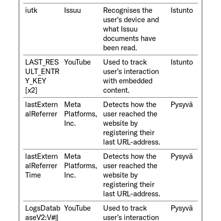
iutk
Issuu
Recognises the
Istunto
user's device and
what Issuu
documents have
been read.
LAST_RES
YouTube
Used to track
Istunto
ULT_ENTR
user’s interaction
Y_KEY
with embedded
[x2]
content.
lastExtern
Meta
Detects how the
Pysyvä
alReferrer
Platforms,
user reached the
Inc.
website by
registering their
last URL-address.
lastExtern
Meta
Detects how the
Pysyvä
alReferrer
Platforms,
user reached the
Time
Inc.
website by
registering their
last URL-address.
LogsDatab
YouTube
Used to track
Pysyvä
aseV2:V#||
user’s interaction