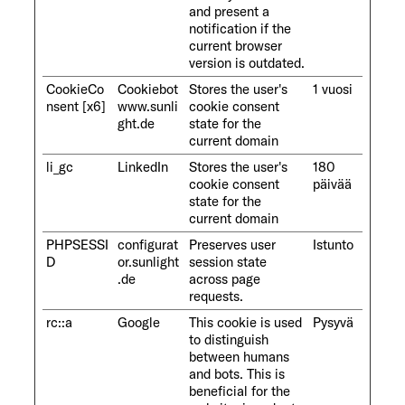
and present a
notification if the
current browser
version is outdated.
CookieCo
Cookiebot
Stores the user's
1 vuosi
nsent [x6]
www.sunli
cookie consent
ght.de
state for the
current domain
li_gc
LinkedIn
Stores the user's
180
cookie consent
päivää
state for the
current domain
PHPSESSI
configurat
Preserves user
Istunto
D
or.sunlight
session state
.de
across page
requests.
rc::a
Google
This cookie is used
Pysyvä
to distinguish
between humans
and bots. This is
beneficial for the