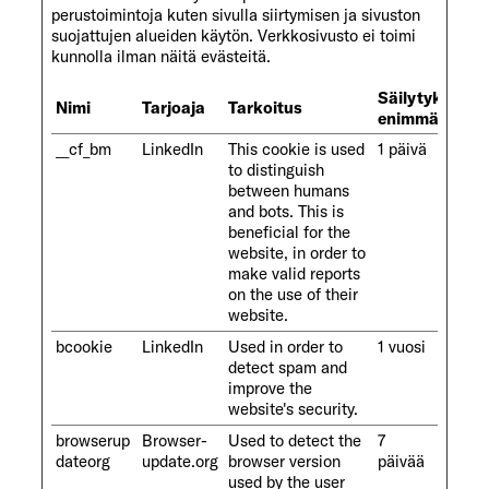
perustoimintoja kuten sivulla siirtymisen ja sivuston
suojattujen alueiden käytön. Verkkosivusto ei toimi
kunnolla ilman näitä evästeitä.
Säilytyksen
Nimi
Tarjoaja
Tarkoitus
enimmäiskest
__cf_bm
LinkedIn
This cookie is used
1 päivä
to distinguish
between humans
and bots. This is
beneficial for the
website, in order to
make valid reports
on the use of their
website.
bcookie
LinkedIn
Used in order to
1 vuosi
detect spam and
improve the
website's security.
browserup
Browser-
Used to detect the
7
dateorg
update.org
browser version
päivää
used by the user