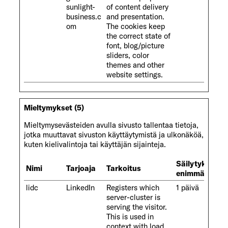
sunlight-
of content delivery
business.c
and presentation.
om
The cookies keep
the correct state of
font, blog/picture
sliders, color
themes and other
website settings.
Mieltymykset (5)
Mieltymysevästeiden avulla sivusto tallentaa tietoja,
jotka muuttavat sivuston käyttäytymistä ja ulkonäköä,
kuten kielivalintoja tai käyttäjän sijainteja.
Säilytyksen
Nimi
Tarjoaja
Tarkoitus
enimmäiskest
lidc
LinkedIn
Registers which
1 päivä
server-cluster is
serving the visitor.
This is used in
context with load