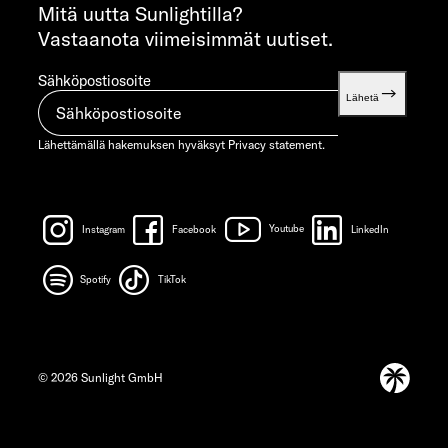
info@sunlight.de
Mitä uutta Sunlightilla?
Vastaanota viimeisimmät uutiset.
Sähköpostiosoite
Lähetä
Lähettämällä hakemuksen hyväksyt
Privacy statement.
Instagram
Facebook
Youtube
LinkedIn
Spotify
TikTok
© 2026 Sunlight GmbH