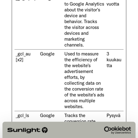
to Google Analytics
vuotta
about the visitor's
device and
behavior. Tracks
the visitor across
devices and
marketing
channels.
_gcl_au
Google
Used to measure
3
[x2]
the efficiency of
kuukau
the website’s
tta
advertisement
efforts, by
collecting data on
the conversion rate
of the website’s ads
across multiple
websites.
_gcl_ls
Google
Tracks the
Pysyvä
conversion rate
between the user
and the