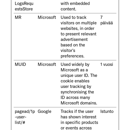
LogsRequ
with embedded
estsStore
content.
MR
Microsoft
Used to track
7
visitors on multiple
päivää
websites, in order
to present relevant
advertisement
based on the
visitor's
preferences.
MUID
Microsoft
Used widely by
1 vuosi
Microsoft as a
unique user ID. The
cookie enables
user tracking by
synchronising the
ID across many
Microsoft domains.
pagead/1p
Google
Tracks if the user
Istunto
-user-
has shown interest
list/#
in specific products
or events across