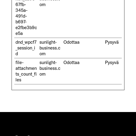
67fb-
om
345a-
491d-
b697-
e2fbe3b9c
e5a
dnd_wpcf7
sunlight-
Odottaa
Pysyvä
_session_i
business.c
d
om
file-
sunlight-
Odottaa
Pysyvä
attachmen
business.c
ts_count_fi
om
les