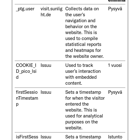
_ptg.user
visit.sunlig
Collects data on
Pysyvä
ht.de
the user’s
navigation and
behavior on the
website. This is
used to compile
statistical reports
and heatmaps for
the website owner.
COOKIE_I
Issuu
Used to track
1 vuosi
D_pico_lsi
user’s interaction
d
with embedded
content.
firstSessio
Issuu
Sets a timestamp
Pysyvä
nTimestam
for when the visitor
p
entered the
website. This is
used for analytical
purposes on the
website.
isFirstSess
Issuu
Sets a timestamp
Istunto