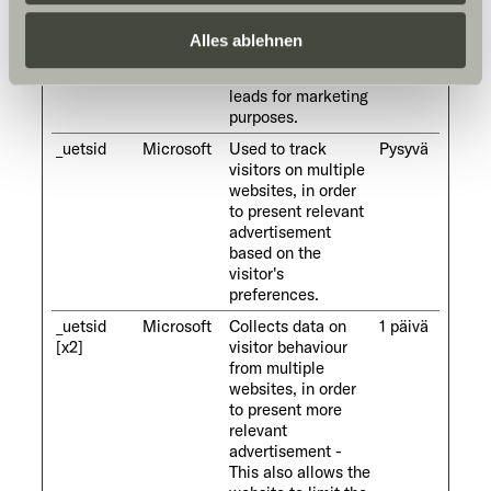
statistical data
erteilen Sie uns Ihre Einwilligung zur Verarbeitung Ihrer
from multiple visits.
Daten zu den genannten Zwecken. Die Einwilligung ist
Alles ablehnen
This data can also
freiwillig, für den Besuch der Website nicht erforderlich
be used to create
und kann jederzeit über die Einstellungen widerrufen
leads for marketing
purposes.
werden. Klicken Sie auf Ablehnen, werden nur die
notwendigen Cookies auf der Webseite gesetzt, die für
_uetsid
Microsoft
Used to track
Pysyvä
visitors on multiple
den störungsfreien Betrieb der Webseite und die
websites, in order
Ermöglichung der Seitennavigation erforderlich sind.
to present relevant
advertisement
based on the
visitor's
preferences.
_uetsid
Microsoft
Collects data on
1 päivä
[x2]
visitor behaviour
from multiple
websites, in order
to present more
relevant
advertisement -
This also allows the