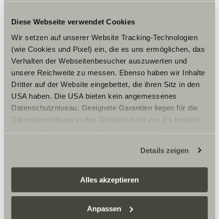
advertisement
banners on the
website - This
Diese Webseite verwendet Cookies
serves to optimise
Wir setzen auf unserer Website Tracking-Technologien
the relevance of
the advertisements
(wie Cookies und Pixel) ein, die es uns ermöglichen, das
on the website.
Verhalten der Webseitenbesucher auszuwerten und
_pc_ses
visit.sunlig
Tracks the
2
unsere Reichweite zu messen. Ebenso haben wir Inhalte
ht.de
individual sessions
päivää
Dritter auf der Website eingebettet, die ihren Sitz in den
on the website,
USA haben. Die USA bieten kein angemessenes
allowing the
Datenschutzniveau. Geeignete Garantien liegen für die
website to compile
statistical data
Datenübermittlung in das Drittland nicht vor. Es besteht
from multiple visits.
ein erhöhtes Risiko für Betroffene, da diesen
This data can also
möglicherweise keine Rechtsbehelfsmöglichkeiten
be used to create
Details zeigen
leads for marketing
zustehen. Eingesetzte Dienstleister können Daten für
purposes.
eigene Zwecke verarbeiten und mit anderen Daten
_pc_vis
visit.sunlig
Tracks the
1 vuosi
zusammenführen. Weitere Informationen finden Sie hier:
Alles akzeptieren
ht.de
individual sessions
Datenschutzerklärung
/
Datenschutzerklärung
on the website,
Sunlight Business
. Akzeptieren Sie oder wählen Sie
allowing the
Anpassen
einzelne Cookies/Dienste in den Einstellungen aus,
website to compile