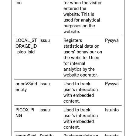
ion
for when the visitor
entered the
website. This is
used for analytical
purposes on the
website.
LOCAL_ST
Issuu
Registers
Pysyvä
ORAGE_ID
statistical data on
_pico_lsid
users' behaviour on
the website. Used
for internal
analytics by the
website operator.
orionV3#id
Issuu
Used to track
Pysyvä
entity
user’s interaction
with embedded
content.
PICOX_PI
Issuu
Used to track
Istunto
NG
user’s interaction
with embedded
content.
sentryRepl
Spotify
Registers data on
Istunto