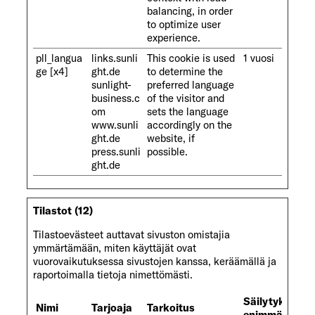
balancing, in order
to optimize user
experience.
pll_langua
links.sunli
This cookie is used
1 vuosi
ge [x4]
ght.de
to determine the
sunlight-
preferred language
business.c
of the visitor and
om
sets the language
www.sunli
accordingly on the
ght.de
website, if
press.sunli
possible.
ght.de
Tilastot (12)
Tilastoevästeet auttavat sivuston omistajia
ymmärtämään, miten käyttäjät ovat
vuorovaikutuksessa sivustojen kanssa, keräämällä ja
raportoimalla tietoja nimettömästi.
Säilytyksen
Nimi
Tarjoaja
Tarkoitus
enimmäiskest