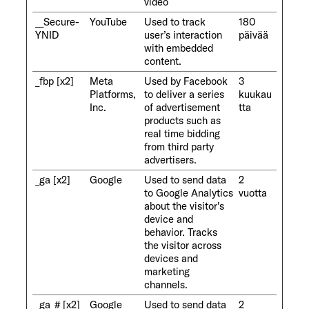
video
__Secure-
YouTube
Used to track
180
YNID
user’s interaction
päivää
with embedded
content.
_fbp [x2]
Meta
Used by Facebook
3
Platforms,
to deliver a series
kuukau
Inc.
of advertisement
tta
products such as
real time bidding
from third party
advertisers.
_ga [x2]
Google
Used to send data
2
to Google Analytics
vuotta
about the visitor's
device and
behavior. Tracks
the visitor across
devices and
marketing
channels.
_ga_# [x2]
Google
Used to send data
2