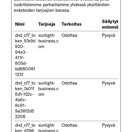
luokittelemme parhaillamme yhdessä yksittäisten
evästeiden tarjoajien kanssa.
Säilytyksen
Nimi
Tarjoaja
Tarkoitus
enimmäiskest
dnd_cf7_to
sunlight-
Odottaa
Pysyvä
ken_57e9d
business.c
920-
om
94e3-
411f-
805d-
bd68006f
123f
dnd_cf7_to
sunlight-
Odottaa
Pysyvä
ken_7a01f
business.c
6d1-152c-
om
4b6c-
8c91-
9a36f2d5
2208
dnd_cf7_to
sunlight-
Odottaa
Pysyvä
ken_d298
business.c