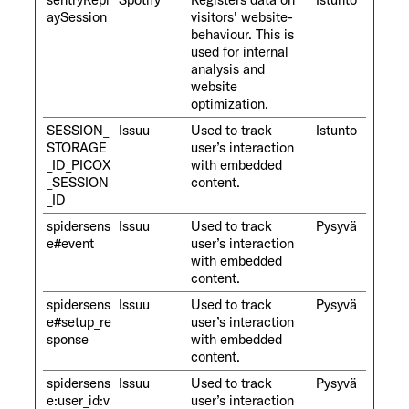
aySession
visitors' website-
behaviour. This is
used for internal
analysis and
website
optimization.
SESSION_
Issuu
Used to track
Istunto
STORAGE
user’s interaction
_ID_PICOX
with embedded
_SESSION
content.
_ID
spidersens
Issuu
Used to track
Pysyvä
e#event
user’s interaction
with embedded
content.
spidersens
Issuu
Used to track
Pysyvä
e#setup_re
user’s interaction
sponse
with embedded
content.
spidersens
Issuu
Used to track
Pysyvä
e:user_id:v
user’s interaction