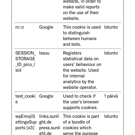
website, in order to
make valid reports
on the use of their
website.
rc::c
Google
This cookie is used
Istunto
to distinguish
between humans
and bots.
SESSION_
Issuu
Registers
Istunto
STORAGE
statistical data on
_ID_pico_l
users' behaviour on
sid
the website. Used
for internal
analytics by the
website operator.
test_cooki
Google
Used to check if
1 päivä
e
the user's browser
supports cookies.
wpEmojiS
links.sunli
This cookie is part
Istunto
ettingsSup
ght.de
of a bundle of
ports [x3]
press.sunli
cookies which
ght.de
serve the purpose