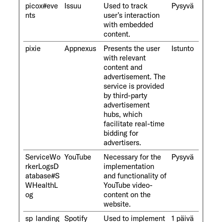
picox#eve
Issuu
Used to track
Pysyvä
nts
user’s interaction
with embedded
content.
pixie
Appnexus
Presents the user
Istunto
with relevant
content and
advertisement. The
service is provided
by third-party
advertisement
hubs, which
facilitate real-time
bidding for
advertisers.
ServiceWo
YouTube
Necessary for the
Pysyvä
rkerLogsD
implementation
atabase#S
and functionality of
WHealthL
YouTube video-
og
content on the
website.
sp_landing
Spotify
Used to implement
1 päivä