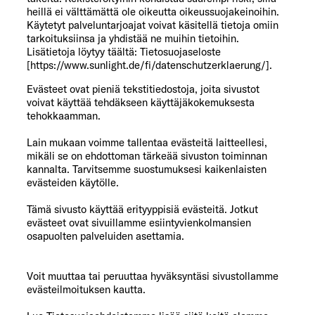
heillä ei välttämättä ole oikeutta oikeussuojakeinoihin.
Käytetyt palveluntarjoajat voivat käsitellä tietoja omiin
tarkoituksiinsa ja yhdistää ne muihin tietoihin.
Lisätietoja löytyy täältä: Tietosuojaseloste
[https://www.sunlight.de/fi/datenschutzerklaerung/].
Evästeet ovat pieniä tekstitiedostoja, joita sivustot
voivat käyttää tehdäkseen käyttäjäkokemuksesta
tehokkaamman.
Lain mukaan voimme tallentaa evästeitä laitteellesi,
mikäli se on ehdottoman tärkeää sivuston toiminnan
kannalta. Tarvitsemme suostumuksesi kaikenlaisten
evästeiden käytölle.
Tämä sivusto käyttää erityyppisiä evästeitä. Jotkut
evästeet ovat sivuillamme esiintyvienkolmansien
osapuolten palveluiden asettamia.
Voit muuttaa tai peruuttaa hyväksyntäsi sivustollamme
evästeilmoituksen kautta.