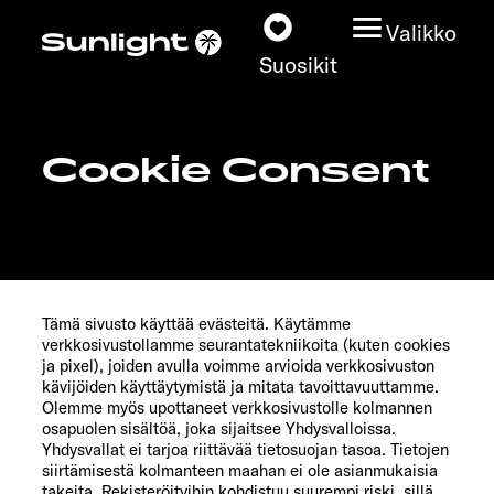
Valikko
Suosikit
Cookie Consent
Matkailuautot
Konfiguraattori
Löydä oma Sunlightisi
Tämä sivusto käyttää evästeitä. Käytämme
verkkosivustollamme seurantatekniikoita (kuten cookies
Kauppiashaku
ja pixel), joiden avulla voimme arvioida verkkosivuston
kävijöiden käyttäytymistä ja mitata tavoittavuuttamme.
Olemme myös upottaneet verkkosivustolle kolmannen
Tutustu
osapuolen sisältöä, joka sijaitsee Yhdysvalloissa.
Yhdysvallat ei tarjoa riittävää tietosuojan tasoa. Tietojen
Lisätietoja
siirtämisestä kolmanteen maahan ei ole asianmukaisia
takeita. Rekisteröityihin kohdistuu suurempi riski, sillä