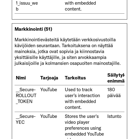
1_issuu_we
with embedded
b
content.
Markkinointi (51)
Markkinointievästeitä käytetään verkkosivustoilla
kävijöiden seurantaan. Tarkoituksena on näyttää
mainoksia, jotka ovat sopivia ja kiinnostavia
yksittäisille käyttäjille, ja siten arvokkaampia
julkaisijoille ja kolmansien osapuolten mainostajille.
Säilytyksen
Nimi
Tarjoaja
Tarkoitus
enimmäiskest
__Secure-
YouTube
Used to track
180
ROLLOUT
user’s interaction
päivää
_TOKEN
with embedded
content.
__Secure-
YouTube
Stores the user's
Istunto
YEC
video player
preferences using
embedded YouTube