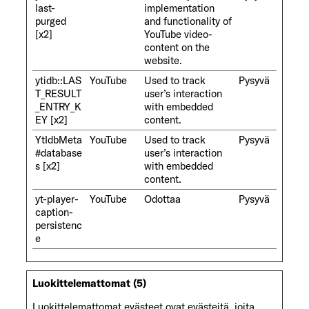
last-
implementation
purged
and functionality of
[x2]
YouTube video-
content on the
website.
ytidb::LAS
YouTube
Used to track
Pysyvä
T_RESULT
user’s interaction
_ENTRY_K
with embedded
EY [x2]
content.
YtIdbMeta
YouTube
Used to track
Pysyvä
#database
user’s interaction
s [x2]
with embedded
content.
yt-player-
YouTube
Odottaa
Pysyvä
caption-
persistenc
e
Luokittelemattomat (5)
Luokittelemattomat evästeet ovat evästeitä, joita