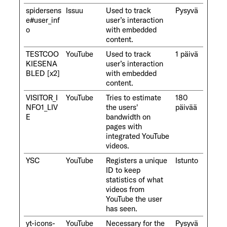
spidersens
Issuu
Used to track
Pysyvä
e#user_inf
user’s interaction
o
with embedded
content.
TESTCOO
YouTube
Used to track
1 päivä
KIESENA
user’s interaction
BLED [x2]
with embedded
content.
VISITOR_I
YouTube
Tries to estimate
180
NFO1_LIV
the users'
päivää
E
bandwidth on
pages with
integrated YouTube
videos.
YSC
YouTube
Registers a unique
Istunto
ID to keep
statistics of what
videos from
YouTube the user
has seen.
yt-icons-
YouTube
Necessary for the
Pysyvä