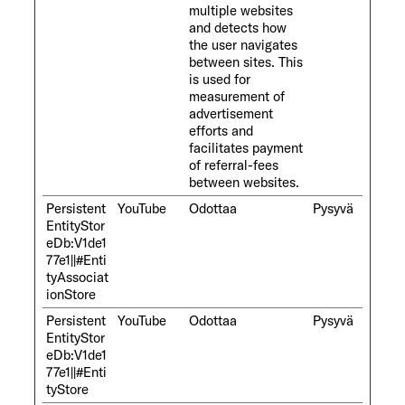
multiple websites
and detects how
the user navigates
between sites. This
is used for
measurement of
advertisement
efforts and
facilitates payment
of referral-fees
between websites.
Persistent
YouTube
Odottaa
Pysyvä
EntityStor
eDb:V1de1
77e1||#Enti
tyAssociat
ionStore
Persistent
YouTube
Odottaa
Pysyvä
EntityStor
eDb:V1de1
77e1||#Enti
tyStore