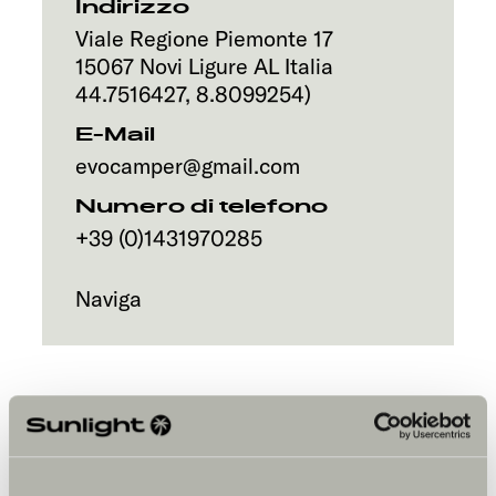
Servizi
Indirizzo
Viale Regione Piemonte 17
15067
Novi Ligure AL
Italia
44.7516427
,
8.8099254
)
E-Mail
evocamper@gmail.com
Numero di telefono
+39 (0)1431970285
Naviga