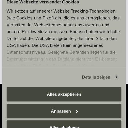
Diese Webseite verwendet Cookies
Per visualizzare il contenuto,
accettare i cookies marketing.
Wir setzen auf unserer Website Tracking-Technologien
(wie Cookies und Pixel) ein, die es uns ermöglichen, das
Verhalten der Webseitenbesucher auszuwerten und
Impostazioni Cookie
unsere Reichweite zu messen. Ebenso haben wir Inhalte
Dritter auf der Website eingebettet, die ihren Sitz in den
USA haben. Die USA bieten kein angemessenes
Datenschutzniveau. Geeignete Garantien liegen für die
Datenübermittlung in das Drittland nicht vor. Es besteht
ein erhöhtes Risiko für Betroffene, da diesen
möglicherweise keine Rechtsbehelfsmöglichkeiten
Details zeigen
zustehen. Eingesetzte Dienstleister können Daten für
eigene Zwecke verarbeiten und mit anderen Daten
zusammenführen. Weitere Informationen finden Sie hier:
Alles akzeptieren
Datenschutzerklärung
/
Datenschutzerklärung
Adventure
Sunlight Business
. Akzeptieren Sie oder wählen Sie
Anpassen
einzelne Cookies/Dienste in den Einstellungen aus,
Now.
erteilen Sie uns Ihre Einwilligung zur Verarbeitung Ihrer
Daten zu den genannten Zwecken. Die Einwilligung ist
Alles ablehnen