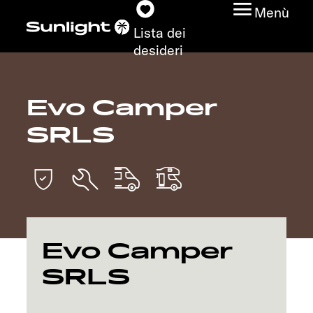
Menù
Lista dei
desideri
Evo Camper
Modelli
SRLS
Configuratore
Trovate il vostro
Sunlight
Ricerca concessionari
Evo Camper
SRLS
Scoprire