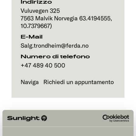
Servizi
Indirizzo
Vuluvegen 325
7563
Malvik
Norvegia
63.4194555
,
10.7379667
)
E-Mail
Salg.trondheim@ferda.no
Numero di telefono
+47 489 40 500
Naviga
Richiedi un appuntamento