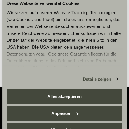
Diese Webseite verwendet Cookies
Per visualizzare il contenuto,
accettare i cookies marketing.
Wir setzen auf unserer Website Tracking-Technologien
(wie Cookies und Pixel) ein, die es uns ermöglichen, das
Verhalten der Webseitenbesucher auszuwerten und
unsere Reichweite zu messen. Ebenso haben wir Inhalte
Impostazioni Cookie
Dritter auf der Website eingebettet, die ihren Sitz in den
USA haben. Die USA bieten kein angemessenes
Datenschutzniveau. Geeignete Garantien liegen für die
Datenübermittlung in das Drittland nicht vor. Es besteht
ein erhöhtes Risiko für Betroffene, da diesen
möglicherweise keine Rechtsbehelfsmöglichkeiten
Details zeigen
zustehen. Eingesetzte Dienstleister können Daten für
eigene Zwecke verarbeiten und mit anderen Daten
zusammenführen. Weitere Informationen finden Sie hier:
Alles akzeptieren
Datenschutzerklärung
/
Datenschutzerklärung
Sunlight Business
. Akzeptieren Sie oder wählen Sie
Adventure
Anpassen
einzelne Cookies/Dienste in den Einstellungen aus,
Now.
erteilen Sie uns Ihre Einwilligung zur Verarbeitung Ihrer