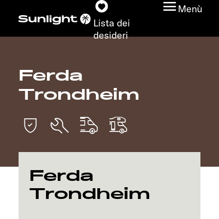
Menù
Lista dei
desideri
Ferda
Modelli
Trondheim
Configuratore
Trovate il vostro
Sunlight
Ricerca concessionari
Ferda
Trondheim
Scoprire