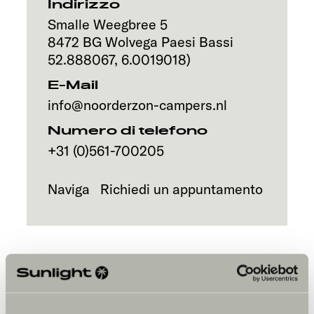
Servizi
Indirizzo
Smalle Weegbree 5
8472 BG
Wolvega
Paesi Bassi
52.888067
,
6.0019018
)
E-Mail
info@noorderzon-campers.nl
Numero di telefono
+31 (0)561-700205
Naviga
Richiedi un appuntamento