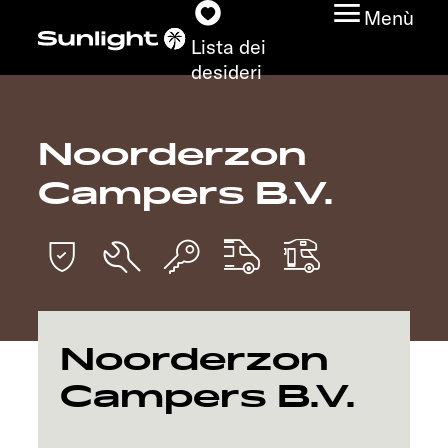
Menù
Lista dei
desideri
Noorderzon
Modelli
Campers B.V.
Configuratore
Trovate il vostro
Sunlight
Ricerca concessionari
Noorderzon
Campers B.V.
Scoprire