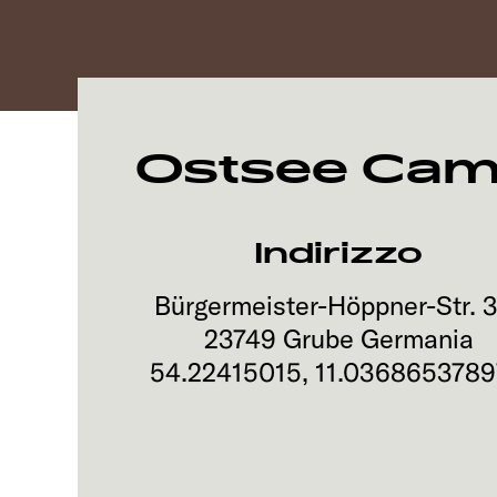
Ostsee Cam
Indirizzo
Bürgermeister-Höppner-Str. 
23749
Grube
Germania
54.22415015
,
11.0368653789