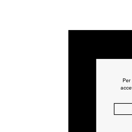
Per 
acce