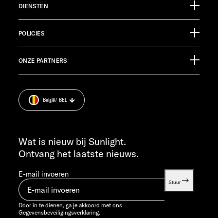
DIENSTEN
Ölmühlestraße 6
88299 Leutkirch
Evenementenkalender
Germany
POLICIES
Informatiemateriaal
Pressroom
KLANTENSERVICE
ONZE PARTNERS
Afdruk.
service@service.sunlight.de
Gegevensbeveiligingsverklaring.
+49 7562 9870
Cookie Consent
MA T/M DO 7:30 - 12:00 UUR EN 13:00 - 16:00 UUR
België
/ BEL
Informatie over het gewicht
VR 7:30 - 12:00 UUR
INFO SERVICE
info@sunlight.de
Wat is nieuw bij Sunlight.
Ontvang het laatste nieuws.
E-mail invoeren
Stuur
Door in te dienen, ga je akkoord met ons
Gegevensbeveiligingsverklaring.