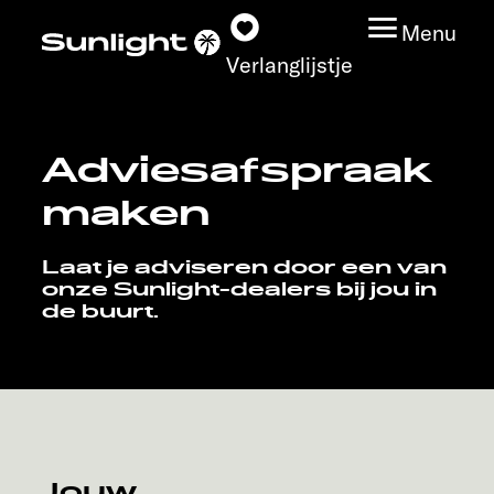
Menu
Verlanglijstje
Adviesafspraak
Modeloverzicht
maken
Configurator
Laat je adviseren door een van
onze Sunlight-dealers bij jou in
Vind jouw Sunlight
de buurt.
Vind jouw dealer
Ontdek
Service
Jouw