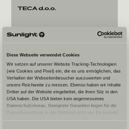
TECA d.o.o.
Cesta Ljubljanske brigade 9
1000
Ljubljana
Diese Webseite verwendet Cookies
Wir setzen auf unserer Website Tracking-Technologien
(wie Cookies und Pixel) ein, die es uns ermöglichen, das
Verhalten der Webseitenbesucher auszuwerten und
Jouw gewenste datum
unsere Reichweite zu messen. Ebenso haben wir Inhalte
Datum
Dritter auf der Website eingebettet, die ihren Sitz in den
USA haben. Die USA bieten kein angemessenes
Datenschutzniveau. Geeignete Garantien liegen für die
Datenübermittlung in das Drittland nicht vor. Es besteht
ein erhöhtes Risiko für Betroffene, da diesen
möglicherweise keine Rechtsbehelfsmöglichkeiten