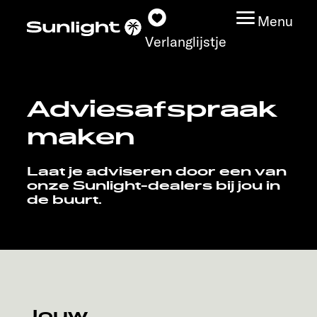
Menu
Verlanglijstje
Adviesafspraak
Modeloverzicht
maken
Configurator
Laat je adviseren door een van
onze Sunlight-dealers bij jou in
Vind jouw Sunlight
de buurt.
Vind jouw dealer
Ontdek
Service
Jouw