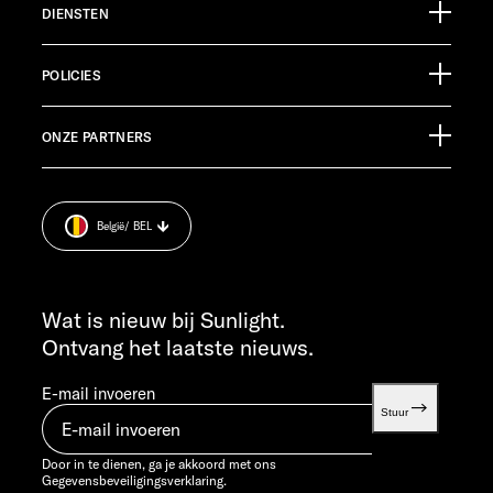
DIENSTEN
Ölmühlestraße 6
88299 Leutkirch
Evenementenkalender
Germany
POLICIES
Informatiemateriaal
Pressroom
KLANTENSERVICE
ONZE PARTNERS
Afdruk.
service@service.sunlight.de
Gegevensbeveiligingsverklaring.
+49 7562 9870
Cookie Consent
MA T/M DO 7:30 - 12:00 UUR EN 13:00 - 16:00 UUR
België
/ BEL
Informatie over het gewicht
VR 7:30 - 12:00 UUR
INFO SERVICE
info@sunlight.de
Wat is nieuw bij Sunlight.
Ontvang het laatste nieuws.
E-mail invoeren
Stuur
Door in te dienen, ga je akkoord met ons
Gegevensbeveiligingsverklaring.