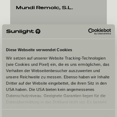
Mundi Remolc, S.L.
Ctra. de Girona, 4
17242
Quart (Girona)
Diese Webseite verwendet Cookies
Wir setzen auf unserer Website Tracking-Technologien
(wie Cookies und Pixel) ein, die es uns ermöglichen, das
Verhalten der Webseitenbesucher auszuwerten und
Jouw gewenste datum
unsere Reichweite zu messen. Ebenso haben wir Inhalte
Datum
Dritter auf der Website eingebettet, die ihren Sitz in den
USA haben. Die USA bieten kein angemessenes
Datenschutzniveau. Geeignete Garantien liegen für die
Datenübermittlung in das Drittland nicht vor. Es besteht
ein erhöhtes Risiko für Betroffene, da diesen
möglicherweise keine Rechtsbehelfsmöglichkeiten