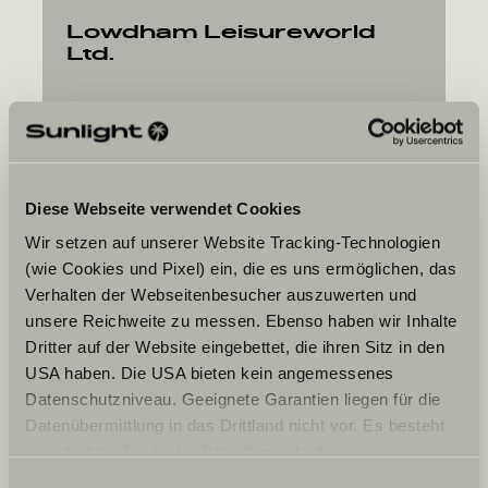
Lowdham Leisureworld
Ltd.
Lowdham Road
NG14 7ES
Gunthorpe Nottinghamshire
Diese Webseite verwendet Cookies
Wir setzen auf unserer Website Tracking-Technologien
(wie Cookies und Pixel) ein, die es uns ermöglichen, das
Verhalten der Webseitenbesucher auszuwerten und
Jouw gewenste datum
unsere Reichweite zu messen. Ebenso haben wir Inhalte
Datum
Dritter auf der Website eingebettet, die ihren Sitz in den
USA haben. Die USA bieten kein angemessenes
Datenschutzniveau. Geeignete Garantien liegen für die
Datenübermittlung in das Drittland nicht vor. Es besteht
ein erhöhtes Risiko für Betroffene, da diesen
möglicherweise keine Rechtsbehelfsmöglichkeiten