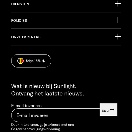
DIENSTEN
Ölmühlestraße 6
88299 Leutkirch
Evenementenkalender
Germany
POLICIES
Informatiemateriaal
Pressroom
KLANTENSERVICE
ONZE PARTNERS
Afdruk.
service@service.sunlight.de
Gegevensbeveiligingsverklaring.
+49 7562 9870
Cookie Consent
MA T/M DO 7:30 - 12:00 UUR EN 13:00 - 16:00 UUR
België
/ BEL
Informatie over het gewicht
VR 7:30 - 12:00 UUR
INFO SERVICE
info@sunlight.de
Wat is nieuw bij Sunlight.
Ontvang het laatste nieuws.
E-mail invoeren
Stuur
Door in te dienen, ga je akkoord met ons
Gegevensbeveiligingsverklaring.