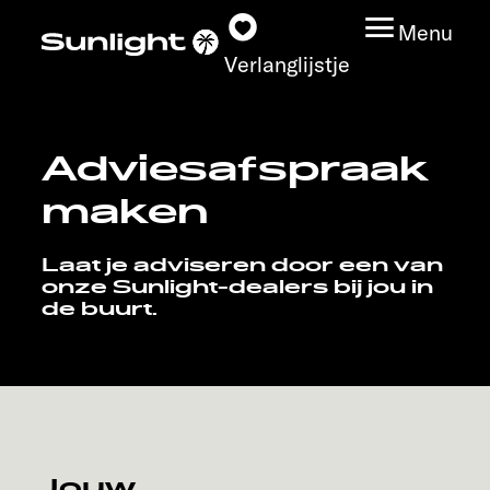
Menu
Verlanglijstje
Adviesafspraak
Modeloverzicht
maken
Configurator
Laat je adviseren door een van
onze Sunlight-dealers bij jou in
Vind jouw Sunlight
de buurt.
Vind jouw dealer
Ontdek
Service
Jouw