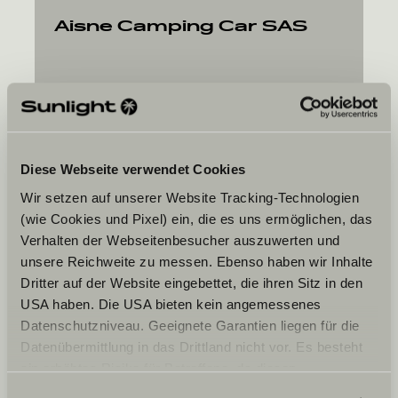
Aisne Camping Car SAS
14 Rue Joliot Curie
02000
Clacy et Thierret
Diese Webseite verwendet Cookies
Wir setzen auf unserer Website Tracking-Technologien
(wie Cookies und Pixel) ein, die es uns ermöglichen, das
Verhalten der Webseitenbesucher auszuwerten und
Jouw gewenste datum
unsere Reichweite zu messen. Ebenso haben wir Inhalte
Datum
Dritter auf der Website eingebettet, die ihren Sitz in den
USA haben. Die USA bieten kein angemessenes
Datenschutzniveau. Geeignete Garantien liegen für die
Datenübermittlung in das Drittland nicht vor. Es besteht
ein erhöhtes Risiko für Betroffene, da diesen
möglicherweise keine Rechtsbehelfsmöglichkeiten