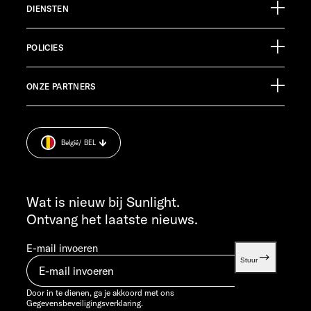
DIENSTEN
Ölmühlestraße 6
88299 Leutkirch
Evenementenkalender
Germany
POLICIES
Informatiemateriaal
Pressroom
KLANTENSERVICE
ONZE PARTNERS
Afdruk.
service@service.sunlight.de
Gegevensbeveiligingsverklaring.
+49 7562 9870
Cookie Consent
MA T/M DO 7:30 - 12:00 UUR EN 13:00 - 16:00 UUR
België
/ BEL
Informatie over het gewicht
VR 7:30 - 12:00 UUR
INFO SERVICE
info@sunlight.de
Wat is nieuw bij Sunlight.
Ontvang het laatste nieuws.
E-mail invoeren
Stuur
Door in te dienen, ga je akkoord met ons
Gegevensbeveiligingsverklaring.