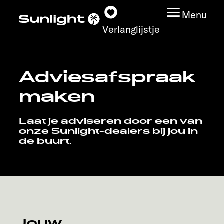
Menu
Verlanglijstje
Adviesafspraak
Modeloverzicht
maken
Configurator
Laat je adviseren door een van
onze Sunlight-dealers bij jou in
Vind jouw Sunlight
de buurt.
Vind jouw dealer
Ontdek
Service
Jouw