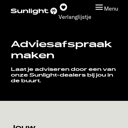
Menu
Verlanglijstje
Adviesafspraak
Modeloverzicht
maken
Configurator
Laat je adviseren door een van
onze Sunlight-dealers bij jou in
Vind jouw Sunlight
de buurt.
Vind jouw dealer
Ontdek
Service
Jouw