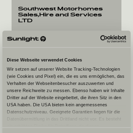
Southwest Motorhomes
Sales,Hire and Services
LTD
Jordans Road
TA19 9FF
Ilminster, Somerset
Diese Webseite verwendet Cookies
Wir setzen auf unserer Website Tracking-Technologien
(wie Cookies und Pixel) ein, die es uns ermöglichen, das
Verhalten der Webseitenbesucher auszuwerten und
Jouw gewenste datum
unsere Reichweite zu messen. Ebenso haben wir Inhalte
Dritter auf der Website eingebettet, die ihren Sitz in den
Datum
USA haben. Die USA bieten kein angemessenes
Datenschutzniveau. Geeignete Garantien liegen für die
Datenübermittlung in das Drittland nicht vor. Es besteht
ein erhöhtes Risiko für Betroffene, da diesen