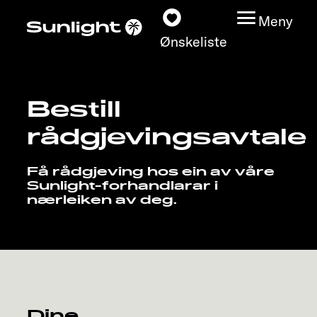
Meny
Ønskeliste
Bestill
Modeller
rådgjevingsavtale
Konfigurator
Få rådgjeving hos ein av våre
Sunlight-forhandlarar i
Finn din Sunlight
nærleiken av deg.
Finn forhandler
Oppdage
Service
Dine