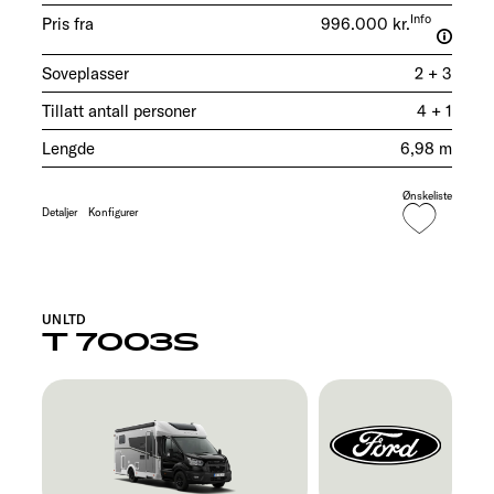
Info
Pris fra
996.000 kr.
Soveplasser
2 + 3
Tillatt antall personer
4 + 1
Lengde
6,98 m
Ønskeliste
Detaljer
Konfigurer
UNLTD
T 7003S