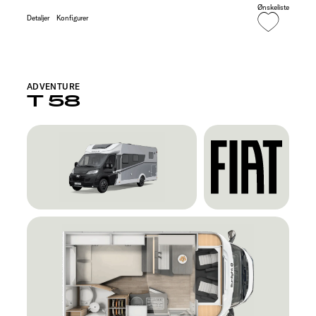
Ønskeliste
Detaljer
Konfigurer
ADVENTURE
T 58