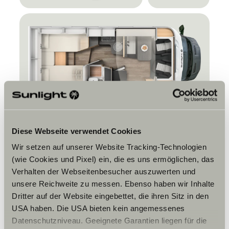
Info
Pris fra
985.000 kr.
Diese Webseite verwendet Cookies
Wir setzen auf unserer Website Tracking-Technologien
Soveplasser
2 + 2
(wie Cookies und Pixel) ein, die es uns ermöglichen, das
Tillatt antall personer
4
Verhalten der Webseitenbesucher auszuwerten und
unsere Reichweite zu messen. Ebenso haben wir Inhalte
Lengde
6,99 m
Dritter auf der Website eingebettet, die ihren Sitz in den
USA haben. Die USA bieten kein angemessenes
Ønskeliste
Detaljer
Konfigurer
Datenschutzniveau. Geeignete Garantien liegen für die