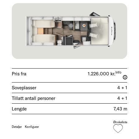
Info
Pris fra
1.226.000 kr.
Soveplasser
4 + 1
Tillatt antall personer
4 + 1
Lengde
7,43 m
Ønskeliste
Detaljer
Konfigurer