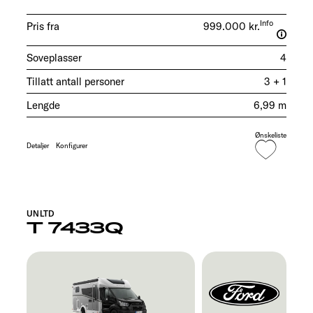
Info
Pris fra
999.000 kr.
Soveplasser
4
Tillatt antall personer
3 + 1
Lengde
6,99 m
Ønskeliste
Detaljer
Konfigurer
UNLTD
T 7433Q