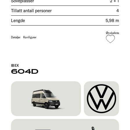
Soveplasser
2 + 1
Tillatt antall personer
4
Lengde
5,98 m
Ønskeliste
Detaljer
Konfigurer
IBEX
604D