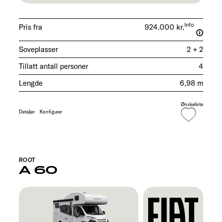
Info
Pris fra
924.000 kr.
Soveplasser
2 + 2
Tillatt antall personer
4
Lengde
6,98 m
Ønskeliste
Detaljer
Konfigurer
ROOT
A 60