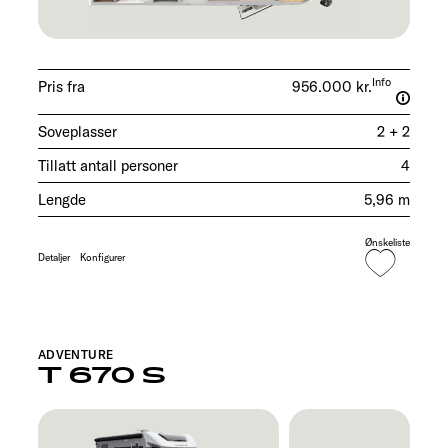
Info
Pris fra
956.000 kr.
Soveplasser
2 + 2
Tillatt antall personer
4
Lengde
5,96 m
Ønskeliste
Detaljer
Konfigurer
ADVENTURE
T 670 S