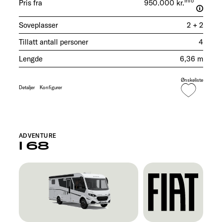
Info
Pris fra
950.000 kr.
Soveplasser
2 + 2
Tillatt antall personer
4
Lengde
6,36 m
Ønskeliste
Detaljer
Konfigurer
ADVENTURE
I 68