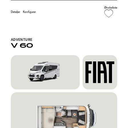
Ønskeliste
Detaljer
Konfigurer
ADVENTURE
V 60