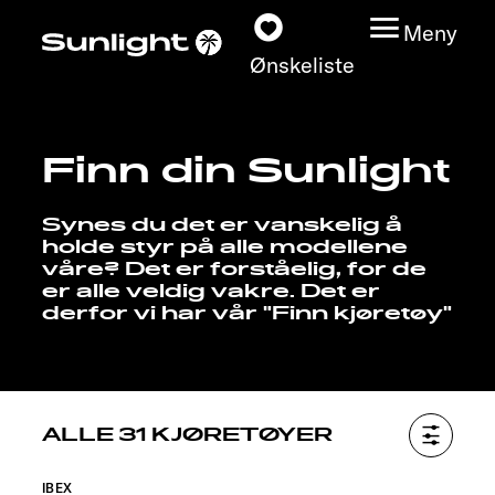
Meny
Ønskeliste
Finn din Sunlight
Modeller
Synes du det er vanskelig å
Konfigurator
holde styr på alle modellene
våre? Det er forståelig, for de
er alle veldig vakre. Det er
Finn din Sunlight
derfor vi har vår "Finn kjøretøy"
Finn forhandler
Oppdage
ALLE 31 KJØRETØYER
Service
IBEX