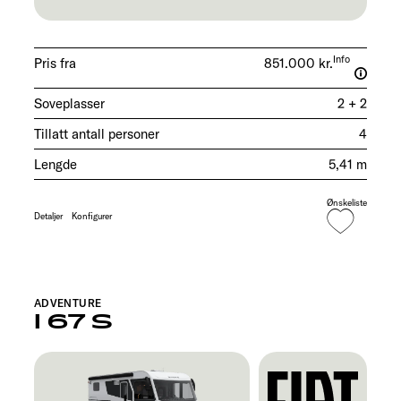
Info
Pris fra
851.000 kr.
Soveplasser
2 + 2
Tillatt antall personer
4
Lengde
5,41 m
Ønskeliste
Detaljer
Konfigurer
ADVENTURE
I 67 S