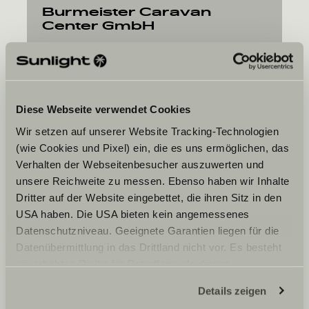
Burmeister Caravan
Center GmbH
Holderweg 2
78351
Ludwigshafen
Diese Webseite verwendet Cookies
Wir setzen auf unserer Website Tracking-Technologien
(wie Cookies und Pixel) ein, die es uns ermöglichen, das
Verhalten der Webseitenbesucher auszuwerten und
unsere Reichweite zu messen. Ebenso haben wir Inhalte
Ditt ønskte tidspunkt
Dritter auf der Website eingebettet, die ihren Sitz in den
Dato
USA haben. Die USA bieten kein angemessenes
Datenschutzniveau. Geeignete Garantien liegen für die
Datenübermittlung in das Drittland nicht vor. Es besteht
ein erhöhtes Risiko für Betroffene, da diesen
möglicherweise keine Rechtsbehelfsmöglichkeiten
Details zeigen
zustehen. Eingesetzte Dienstleister können Daten für
Jeg godtar at Sunlight GmbH videresender mine