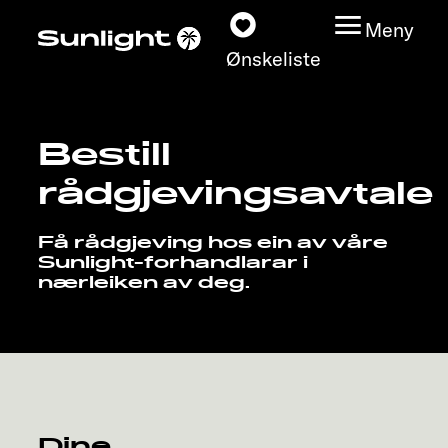
Meny
Ønskeliste
Bestill
Modeller
rådgjevingsavtale
Konfigurator
Få rådgjeving hos ein av våre
Sunlight-forhandlarar i
Finn din Sunlight
nærleiken av deg.
Finn forhandler
Oppdage
Service
Dine