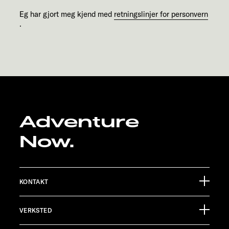
Eg har gjort meg kjend med
retningslinjer for personvern
.
Adventure
Now.
KONTAKT
Sunlight GmbH
VERKSTED
Ölmühlestraße 6
88299 Leutkirch