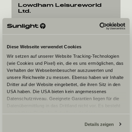
Lowdham Leisureworld
Ltd.
Lowdham Road
NG14 7ES
Gunthorpe Nottinghamshire
Diese Webseite verwendet Cookies
Wir setzen auf unserer Website Tracking-Technologien
(wie Cookies und Pixel) ein, die es uns ermöglichen, das
Verhalten der Webseitenbesucher auszuwerten und
unsere Reichweite zu messen. Ebenso haben wir Inhalte
Ditt ønskte tidspunkt
Dritter auf der Website eingebettet, die ihren Sitz in den
Dato
USA haben. Die USA bieten kein angemessenes
Datenschutzniveau. Geeignete Garantien liegen für die
Datenübermittlung in das Drittland nicht vor. Es besteht
ein erhöhtes Risiko für Betroffene, da diesen
möglicherweise keine Rechtsbehelfsmöglichkeiten
Details zeigen
zustehen. Eingesetzte Dienstleister können Daten für
Jeg godtar at Sunlight GmbH videresender mine