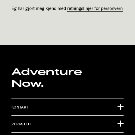
Eg har gjort meg kjend med
retningslinjer for personvern
.
Adventure
Now.
KONTAKT
Sunlight GmbH
VERKSTED
Ölmühlestraße 6
88299 Leutkirch