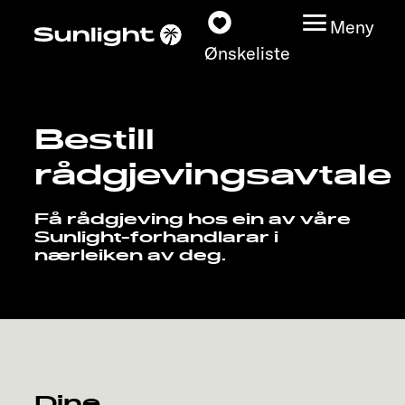
Meny
Ønskeliste
Bestill
Modeller
rådgjevingsavtale
Konfigurator
Få rådgjeving hos ein av våre
Sunlight-forhandlarar i
Finn din Sunlight
nærleiken av deg.
Finn forhandler
Oppdage
Service
Dine