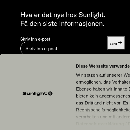
Hva er det nye hos Sunlight.
Få den siste informasjonen.
Skriv inn e-post
Send
Ved å sende inn godtar du vår
Retningslinjer for personver
Diese Webseite verwende
Wir setzen auf unserer Web
ermöglichen, das Verhalt
Ebenso haben wir Inhalte D
bieten kein angemessenes 
Våre partnere
das Drittland nicht vor. E
Rechtsbehelfsmöglichkeite
verarbeiten und mit ander
Datenschutzerklärung
/