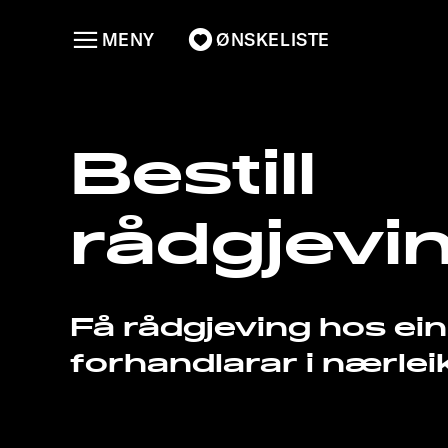
MENY
ØNSKELISTE
Bestill
rådgjevi
Få rådgjeving hos ein
forhandlarar i nærlei