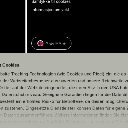
Samtykke til cookies
Informasjon om vekt
Norge
/ NOR
n.
t Cookies
site Tracking-Technologien (wie Cookies und Pixel) ein, die es
en der Webseitenbesucher auszuwerten und unsere Reichweite 
ritter auf der Website eingebettet, die ihren Sitz in den USA ha
Datenschutzniveau. Geeignete Garantien liegen für die Datenüb
s besteht ein erhöhtes Risiko für Betroffene, da diesen möglicher
n zustehen. Eingesetzte Dienstleister können Daten für eigene
en Daten zusammenführen. Weitere Informationen finden Sie hier
Datenschutzerklärung Sunlight Business
. Akzeptieren Sie od
© 2026 Sunlight GmbH