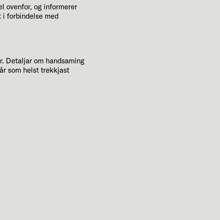
l ovenfor, og informerer
t i forbindelse med
ar. Detaljar om handsaming
når som helst trekkjast