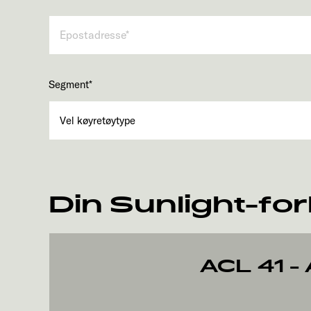
Segment
*
Din Sunlight-fo
ACL 41 -