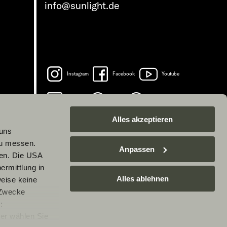
info@sunlight.de
Instagram
Facebook
Youtube
LinkedIn
Spotify
TikTok
Alles akzeptieren
 uns
zu messen.
Anpassen
ben. Die USA
ermittlung in
Alles ablehnen
weise keine
 Zwecke
:
er wählen Sie