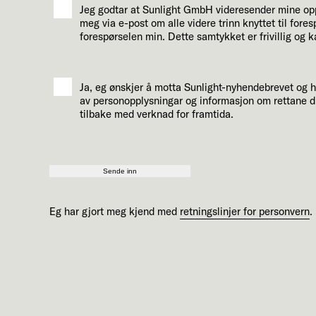
Jeg godtar at Sunlight GmbH videresender mine oppl
meg via e-post om alle videre trinn knyttet til for
forespørselen min. Dette samtykket er frivillig og k
Ja, eg ønskjer å motta Sunlight-nyhendebrevet og 
av personopplysningar og informasjon om rettane di
tilbake med verknad for framtida.
Sende inn
Eg har gjort meg kjend med
retningslinjer for personvern
.