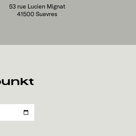
53 rue Lucien Mignat
41500
Suevres
punkt