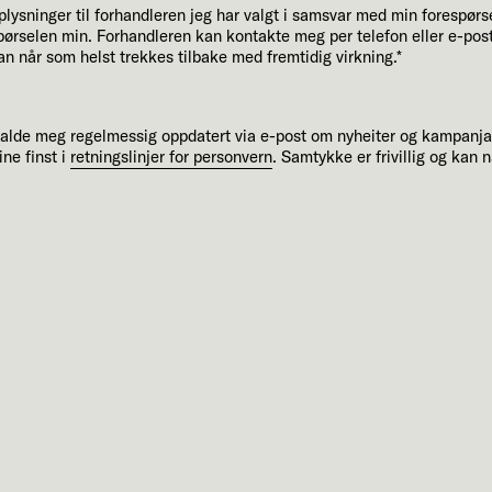
ysninger til forhandleren jeg har valgt i samsvar med min forespørse
espørselen min. Forhandleren kan kontakte meg per telefon eller e-pos
an når som helst trekkes tilbake med fremtidig virkning.*
halde meg regelmessig oppdatert via e-post om nyheiter og kampanj
ne finst i
retningslinjer for personvern
. Samtykke er frivillig og kan 