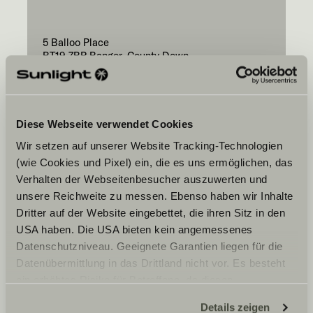
5 Balloo Place
BT19 7BP
Bangor, County Down
Diese Webseite verwendet Cookies
Wir setzen auf unserer Website Tracking-Technologien
(wie Cookies und Pixel) ein, die es uns ermöglichen, das
Twój preferowany
Verhalten der Webseitenbesucher auszuwerten und
termin
unsere Reichweite zu messen. Ebenso haben wir Inhalte
Date
Dritter auf der Website eingebettet, die ihren Sitz in den
USA haben. Die USA bieten kein angemessenes
Datenschutzniveau. Geeignete Garantien liegen für die
Datenübermittlung in das Drittland nicht vor. Es besteht
ein erhöhtes Risiko für Betroffene, da diesen
möglicherweise keine Rechtsbehelfsmöglichkeiten
Details zeigen
Wyrażam zgodę na przekazanie moich danych