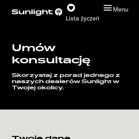
Menu
Lista życzeń
Umów
Modele
konsultację
Wyszukiwarka
Skorzystaj z porad jednego z
pojazdów
naszych dealerów Sunlight w
Twojej okolicy.
Wyszukiwanie
dystrybutorów
Badać
Praca
Twoje dane