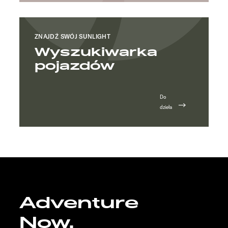
ZNAJDŹ SWÓJ SUNLIGHT
Wyszukiwarka
pojazdów
Do
dzieła
Adventure
Now.