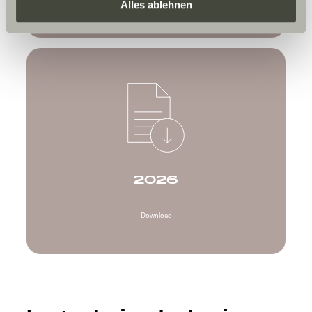
Daten zu den genannten Zwecken. Die Einwilligung ist
Alles ablehnen
freiwillig, für den Besuch der Website nicht erforderlich
und kann jederzeit über die Einstellungen widerrufen
werden. Klicken Sie auf Ablehnen, werden nur die
notwendigen Cookies auf der Webseite gesetzt, die für
den störungsfreien Betrieb der Webseite und die
Ermöglichung der Seitennavigation erforderlich sind.
2026
Download