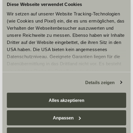
Diese Webseite verwendet Cookies
Wir setzen auf unserer Website Tracking-Technologien
(wie Cookies und Pixel) ein, die es uns ermöglichen, das
2024
Verhalten der Webseitenbesucher auszuwerten und
unsere Reichweite zu messen. Ebenso haben wir Inhalte
Download
Dritter auf der Website eingebettet, die ihren Sitz in den
USA haben. Die USA bieten kein angemessenes
Datenschutzniveau. Geeignete Garantien liegen für die
Datenübermittlung in das Drittland nicht vor. Es besteht
ein erhöhtes Risiko für Betroffene, da diesen
möglicherweise keine Rechtsbehelfsmöglichkeiten
Details zeigen
zustehen. Eingesetzte Dienstleister können Daten für
eigene Zwecke verarbeiten und mit anderen Daten
zusammenführen. Weitere Informationen finden Sie hier:
Alles akzeptieren
Datenschutzerklärung
/
Datenschutzerklärung
Sunlight Business
. Akzeptieren Sie oder wählen Sie
2025
Anpassen
einzelne Cookies/Dienste in den Einstellungen aus,
erteilen Sie uns Ihre Einwilligung zur Verarbeitung Ihrer
Download