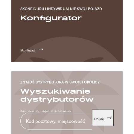
SKONFIGURUJ INDYWIDUALNIE SWÓJ POJAZD
Konfigurator
Skonfiguruj
ZNAJDŹ DYSTRYBUTORA W SWOJEJ OKOLICY
Wyszukiwanie
dystrybutorów
Kod pocztowy, miejscowość lub nazwa
Szukaj