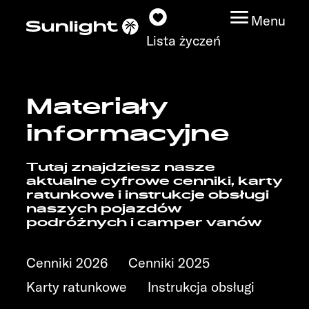
Menu
Lista życzeń
Materiały
Modele
informacyjne
Wyszukiwarka
Tutaj znajdziesz nasze
pojazdów
aktualne cyfrowe cenniki, karty
ratunkowe i instrukcje obsługi
Wyszukiwanie
naszych pojazdów
podróżnych i camper vanów
dystrybutorów
Badać
Cenniki 2026
Cenniki 2025
Karty ratunkowe
Instrukcja obsługi
Praca