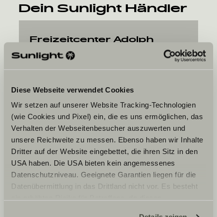
Dein Sunlight Händler
Freizeitcenter Adolph
GmbH
Rheinstr. 4b
41836
Hückelhoven
Diese Webseite verwendet Cookies
Wir setzen auf unserer Website Tracking-Technologien
(wie Cookies und Pixel) ein, die es uns ermöglichen, das
Verhalten der Webseitenbesucher auszuwerten und
unsere Reichweite zu messen. Ebenso haben wir Inhalte
Dritter auf der Website eingebettet, die ihren Sitz in den
Dein Wunschtermin
USA haben. Die USA bieten kein angemessenes
Datenschutzniveau. Geeignete Garantien liegen für die
Datum
Datenübermittlung in das Drittland nicht vor. Es besteht
ein erhöhtes Risiko für Betroffene, da diesen
möglicherweise keine Rechtsbehelfsmöglichkeiten
Details zeigen