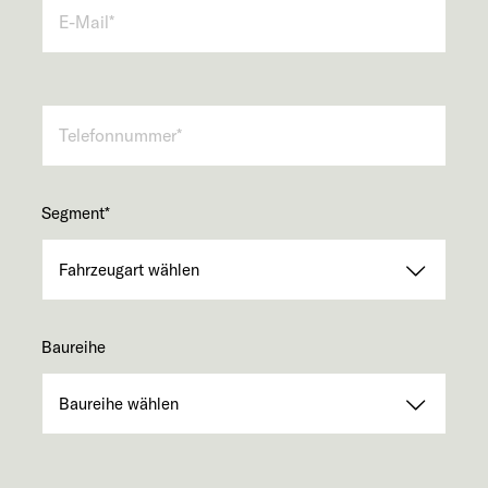
Segment
*
Baureihe