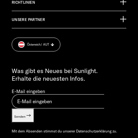
Germany
RICHTLINIEN
Infomaterial
EHG Finance
Pressroom
TECHNISCHER KUNDENDIENST
UNSERE PARTNER
Anschlussgarantie
Impressum
service@service.sunlight.de
Datenschutzerklärung
+49 7562 9870
Sicherheitshinweis
MO-DO 7:30 – 12:00 UND 13:00 – 16:00 UHR
Österreich
/ AUT
Cookie Consent
FR 7:30 – 12:00 UHR
Gewichts­informationen
ALLGEMEINE ANFRAGEN
Let’s play!
info@sunlight.de
Was gibt es Neues bei Sunlight.
Erhalte die neuesten Infos.
E-Mail eingeben
Senden
Mit dem Absenden stimmst du unserer
Datenschutzerklärung
zu.