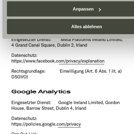
Kundenbindung und -neugewinnung
Besuch der Website nicht erforderlich und kann jederzeit übe
Anpassen
Einstellungen widerrufen werden. Klicken Sie auf Ablehnen, 
notwendigen Cookies auf der Webseite gesetzt, die für den s
Betrieb der Webseite und die Ermöglichung der Seitennavigat
Alles ablehnen
Facebook Connect / Meta Pixel
sind.
Eingesetzter Dienst: Meta Platforms Ireland Limited,
4 Grand Canal Square, Dublin 2, Irland
Datenschutz:
https://www.facebook.com/privacy/explanation
Rechtsgrundlage: Einwilligung (Art. 6 Abs. 1 lit. a)
DSGVO)
Google Analytics
Eingesetzter Dienst: Google Ireland Limited, Gordon
House, Barrow Street, Dublin 4, Irland
Datenschutz:
https://policies.google.com/privacy