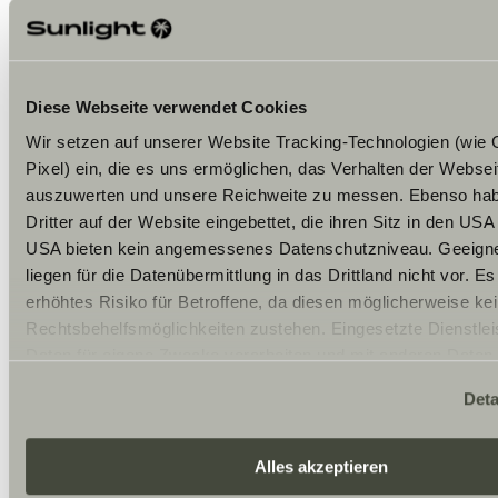
Nutzerprofilen gespeichert.
Kategorien Betroffener:
Webseitenbesucher,
Nutzer von Onlinediensten
Diese Webseite verwendet Cookies
Wir setzen auf unserer Website Tracking-Technologien (wie
Kategorien Daten:
Nutzerdaten (z.B.
besuchte Webseiten, Interesse an Inhalten,
Pixel) ein, die es uns ermöglichen, das Verhalten der Webse
Zugriffszeiten), Meta- und Kommunikationsdaten (z.B.
auszuwerten und unsere Reichweite zu messen. Ebenso habe
Geräteinformationen, IP-Adressen), Kontaktdaten (z.B.
Dritter auf der Website eingebettet, die ihren Sitz in den US
E-Mail-Adresse, Telefonnummer), Inhaltsdaten (z.B.
Textangaben, Fotografien, Videos)
USA bieten kein angemessenes Datenschutzniveau. Geeigne
liegen für die Datenübermittlung in das Drittland nicht vor. Es
Zwecke der Verarbeitung:
Webseiten-Analyse,
erhöhtes Risiko für Betroffene, da diesen möglicherweise ke
Reichweitenmessung, Auslastung und Auswertung der
Webseiten-Interaktion, Lead-Auswertung
Rechtsbehelfsmöglichkeiten zustehen. Eingesetzte Dienstlei
Daten für eigene Zwecke verarbeiten und mit anderen Daten
Rechtsgrundlagen:
Einwilligung (Art. 6 Abs.
zusammenführen. Weitere Informationen finden Sie hier:
1 lit. a) DSGVO); berechtigte Interessen (Art. 6 Abs. 1 lit.
Deta
f) DSGVO)
Datenschutzerklärung
/
Datenschutzerklärung Sunlight 
Akzeptieren Sie oder wählen Sie einzelne Cookies/Dienste i
Berechtigte Interessen:
Optimierung und
Einstellungen aus, erteilen Sie uns Ihre Einwilligung zur Vera
Alles akzeptieren
Weiterentwicklung der Webseite, Gewinnsteigerung,
Daten zu den genannten Zwecken. Die Einwilligung ist freiwill