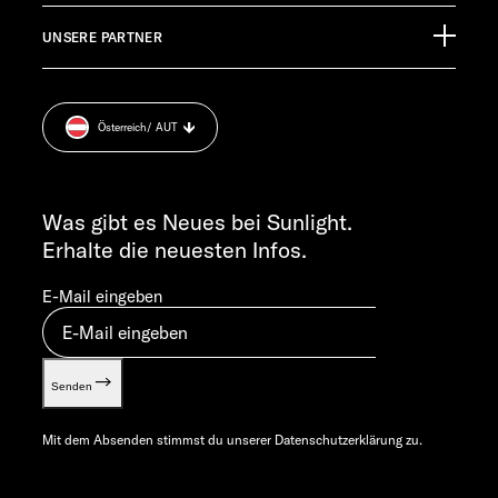
EHG Finance
Pressroom
TECHNISCHER KUNDENDIENST
UNSERE PARTNER
Anschlussgarantie
Impressum
service@service.sunlight.de
Datenschutzerklärung
+49 7562 9870
Sicherheitshinweis
MO-DO 7:30 – 12:00 UND 13:00 – 16:00 UHR
Österreich
/ AUT
Cookie Consent
FR 7:30 – 12:00 UHR
Gewichts­informationen
ALLGEMEINE ANFRAGEN
Let’s play!
info@sunlight.de
Was gibt es Neues bei Sunlight.
Erhalte die neuesten Infos.
E-Mail eingeben
Senden
Mit dem Absenden stimmst du unserer
Datenschutzerklärung
zu.