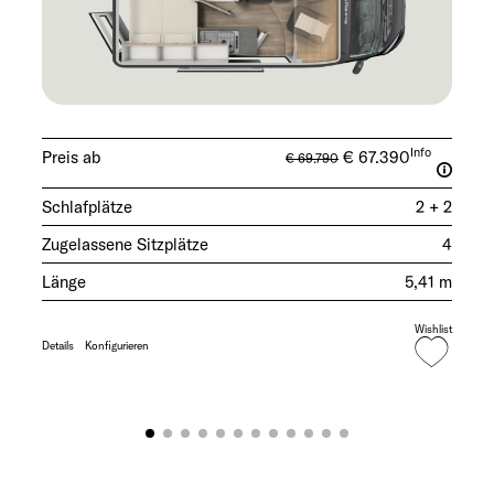
Info
Preis ab
€ 67.390
€ 69.790
Schlafplätze
2 + 2
Zugelassene Sitzplätze
4
Länge
5,41 m
Wishlist
Details
Konfigurieren