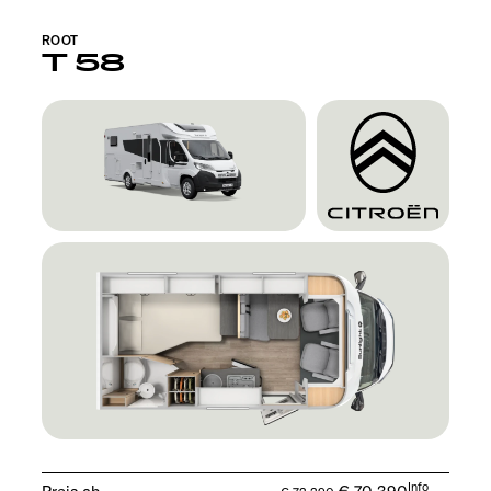
ROOT
T 58
Info