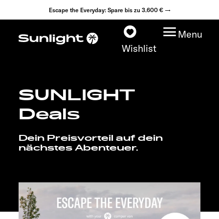
Escape the Everyday: Spare bis zu 3.600 € →
Menu
Wishlist
SUNLIGHT
Modelle
Deals
Konfigurator
Dein Preisvorteil auf dein
nächstes Abenteuer.
Fahrzeugfinder
Händlersuche
Explore