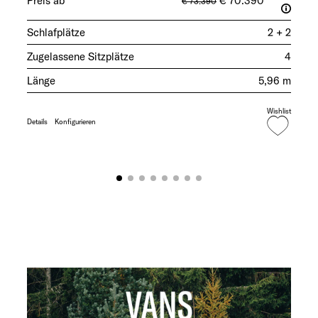
Preis ab
€ 70.390
€ 73.390
Schlafplätze
2 + 2
Zugelassene Sitzplätze
4
Länge
5,96 m
Wishlist
Details
Konfigurieren