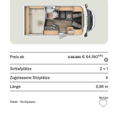
Info
Preis ab
€ 64.190
€ 65.990
Schlafplätze
2 + 1
Zugelassene Sitzplätze
4
Länge
5,96 m
Wishlist
Details
Konfigurieren