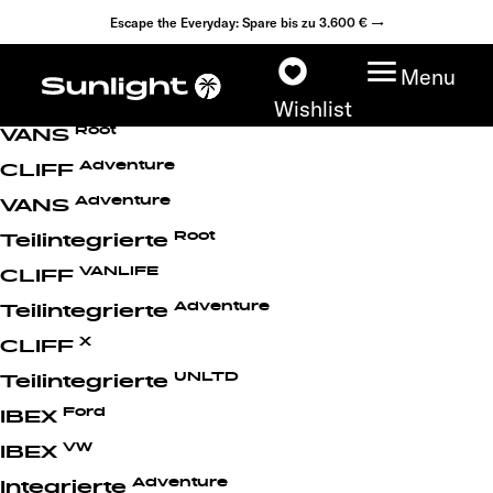
Escape the Everyday: Spare bis zu 3.600 € →
Sunlight Models Archive
Menu
Root
CLIFF
Wishlist
Root
VANS
Adventure
CLIFF
Adventure
VANS
Modelle
Root
Teilintegrierte
VANLIFE
CLIFF
Konfigurator
Adventure
Teilintegrierte
Fahrzeugfinder
X
CLIFF
UNLTD
Teilintegrierte
Händlersuche
Ford
IBEX
VW
IBEX
Explore
Adventure
Integrierte