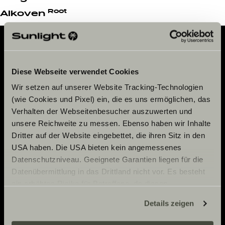
Service
Root
Alkoven
Adventure
Diese Webseite verwendet Cookies
Now.
Wir setzen auf unserer Website Tracking-Technologien
(wie Cookies und Pixel) ein, die es uns ermöglichen, das
Verhalten der Webseitenbesucher auszuwerten und
unsere Reichweite zu messen. Ebenso haben wir Inhalte
KONTAKT
Dritter auf der Website eingebettet, die ihren Sitz in den
Sunlight GmbH
USA haben. Die USA bieten kein angemessenes
SERVICE
Datenschutzniveau. Geeignete Garantien liegen für die
Ölmühlestraße 6
Datenübermittlung in das Drittland nicht vor. Es besteht
88299 Leutkirch
Eventkalender
ein erhöhtes Risiko für Betroffene, da diesen
Germany
RICHTLINIEN
Infomaterial
möglicherweise keine Rechtsbehelfsmöglichkeiten
EHG Finance
Details zeigen
Pressroom
zustehen. Eingesetzte Dienstleister können Daten für
TECHNISCHER KUNDENDIENST
UNSERE PARTNER
Anschlussgarantie
Impressum
eigene Zwecke verarbeiten und mit anderen Daten