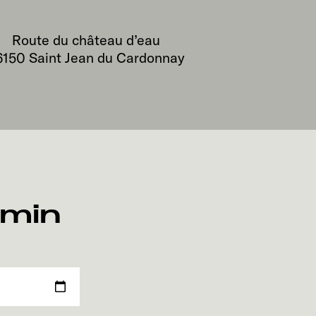
Route du château d’eau
6150
Saint Jean du Cardonnay
rmin