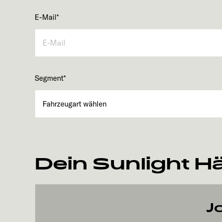
E-Mail
*
Segment
*
Dein Sunlight H
J