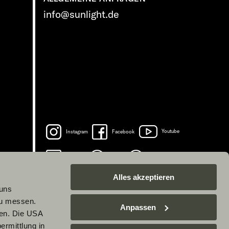
info@sunlight.de
Instagram
Facebook
Youtube
LinkedIn
Spotify
TikTok
Alles akzeptieren
 uns
zu messen.
Anpassen
ben. Die USA
ermittlung in