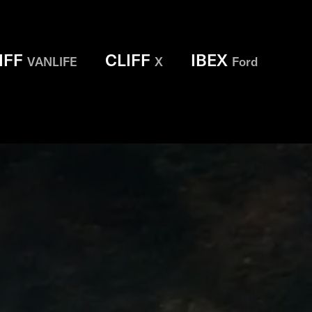
IFF
CLIFF
IBEX
VANLIFE
X
Ford