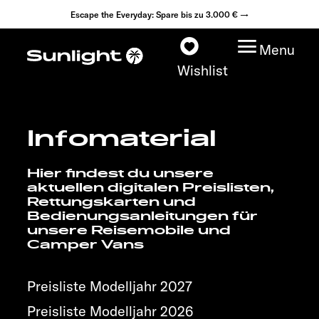
Escape the Everyday: Spare bis zu 3.000 € →
Menu
Wishlist
Infomaterial
Modelle
Hier findest du unsere
Konfigurator
aktuellen digitalen Preislisten,
Rettungskarten und
Bedienungsanleitungen für
Fahrzeugfinder
unsere Reisemobile und
Camper Vans
Fahrzeugbörse
Preisliste Modelljahr 2027
Händlersuche
Preisliste Modelljahr 2026