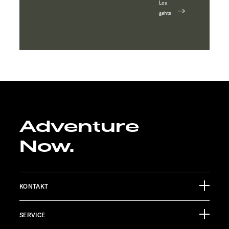
Los
gehts
Adventure
Now.
KONTAKT
Sunlight GmbH
SERVICE
Ölmühlestraße 6