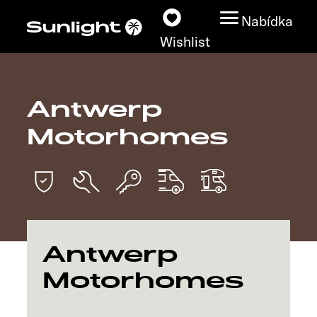
Nabídka
Wishlist
Antwerp
Modely
Motorhomes
Vyhledávač vozidel
Vyhledávač prodejců
Prozkoumat
Antwerp
Servis
Motorhomes