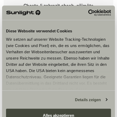
Chcete-li zobrazit obsah, přijměte
marketingové soubory cookie.
Nastavení souborů cookie
Diese Webseite verwendet Cookies
Wir setzen auf unserer Website Tracking-Technologien
(wie Cookies und Pixel) ein, die es uns ermöglichen, das
Verhalten der Webseitenbesucher auszuwerten und
unsere Reichweite zu messen. Ebenso haben wir Inhalte
Dritter auf der Website eingebettet, die ihren Sitz in den
USA haben. Die USA bieten kein angemessenes
Datenschutzniveau. Geeignete Garantien liegen für die
Otvírací doba
Datenübermittlung in das Drittland nicht vor. Es besteht
ein erhöhtes Risiko für Betroffene, da diesen
Openingsuren
Maandag t.e.m. vrijdag: doorlopend van 9u00 tot 18u00
möglicherweise keine Rechtsbehelfsmöglichkeiten
Details zeigen
Zaterdag: doorlopend van 9u00 tot 16u00
zustehen. Eingesetzte Dienstleister können Daten für
Zondag: gesloten
eigene Zwecke verarbeiten und mit anderen Daten
zusammenführen. Weitere Informationen finden Sie hier:
Alles akzeptieren