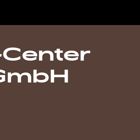
-Center
 GmbH