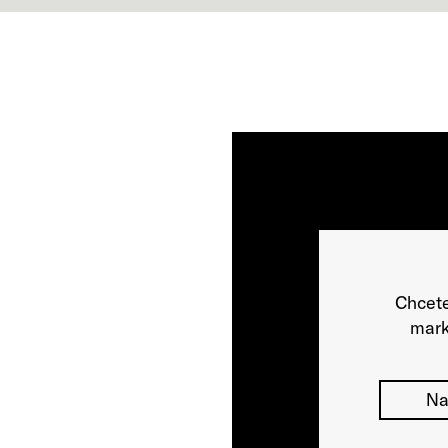
Chcete
mark
Na