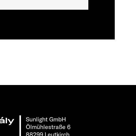
Sunlight GmbH
ály
Ölmühlestraße 6
88299 Leutkirch