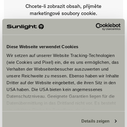
Chcete-li zobrazit obsah, přijměte
marketingové soubory cookie.
Nastavení souborů cookie
Diese Webseite verwendet Cookies
Wir setzen auf unserer Website Tracking-Technologien
(wie Cookies und Pixel) ein, die es uns ermöglichen, das
Verhalten der Webseitenbesucher auszuwerten und
unsere Reichweite zu messen. Ebenso haben wir Inhalte
Dritter auf der Website eingebettet, die ihren Sitz in den
Otvírací doba
USA haben. Die USA bieten kein angemessenes
Datenschutzniveau. Geeignete Garantien liegen für die
FAHRZEUGVERKAUF
Montag – Freitag:
Datenübermittlung in das Drittland nicht vor. Es besteht
09:00 -18:00 Uhr
ein erhöhtes Risiko für Betroffene, da diesen
Samstag:
möglicherweise keine Rechtsbehelfsmöglichkeiten
09:00 – 14:00 Uhr
Details zeigen
zustehen. Eingesetzte Dienstleister können Daten für