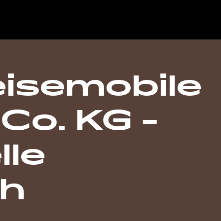
isemobile
o. KG -
lle
h