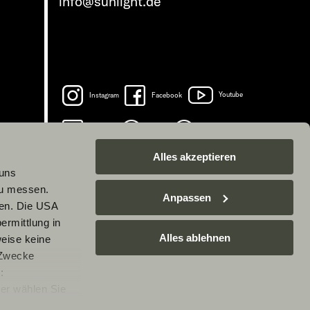
info@sunlight.de
Instagram
Facebook
Youtube
LinkedIn
Spotify
TikTok
Alles akzeptieren
 uns
zu messen.
Anpassen
ben. Die USA
ermittlung in
Alles ablehnen
weise keine
 Zwecke
:
er wählen Sie
rarbeitung Ihrer