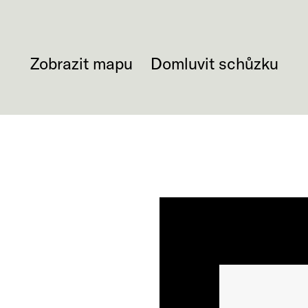
Zobrazit mapu
Domluvit schůzku