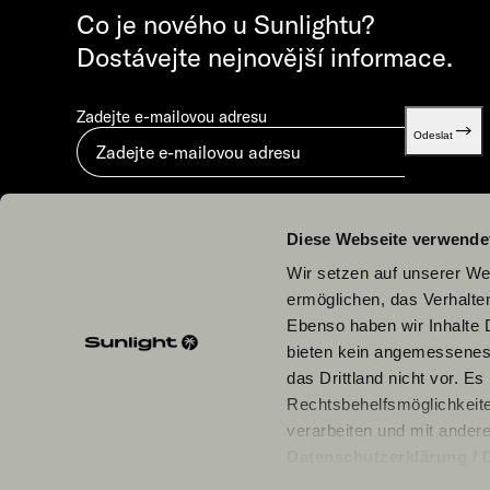
Co je nového u Sunlightu?
Dostávejte nejnovější informace.
Zadejte e-mailovou adresu
Odeslat
Odesláním vyjadřujete souhlas s dokumentem „
Zásady ochrany osobních údajů
“.
Diese Webseite verwende
Wir setzen auf unserer Web
ermöglichen, das Verhalt
Ebenso haben wir Inhalte D
bieten kein angemessenes 
Naši partneři
das Drittland nicht vor. E
Rechtsbehelfsmöglichkeite
verarbeiten und mit ander
Datenschutzerklärung
/
einzelne Cookies/Dienste i