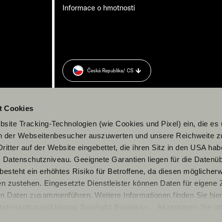
Informace o hmotnosti
Česká Republika
/ CS
t Cookies
site Tracking-Technologien (wie Cookies und Pixel) ein, die es
en der Webseitenbesucher auszuwerten und unsere Reichweite 
ritter auf der Website eingebettet, die ihren Sitz in den USA ha
Datenschutzniveau. Geeignete Garantien liegen für die Datenüb
s besteht ein erhöhtes Risiko für Betroffene, da diesen möglicher
n zustehen. Eingesetzte Dienstleister können Daten für eigene
en Daten zusammenführen. Weitere Informationen finden Sie hier
Datenschutzerklärung Sunlight Business
. Akzeptieren Sie od
© 2026 Sunlight GmbH
n den Einstellungen aus, erteilen Sie uns Ihre Einwilligung zur Ve