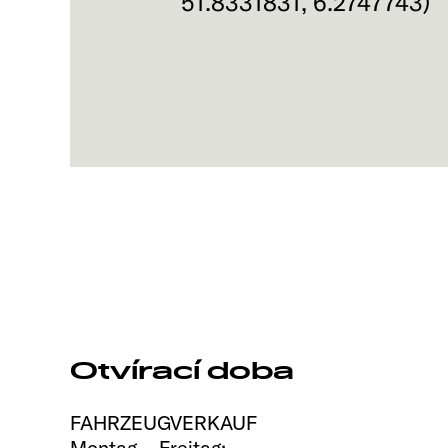
51.8331831
,
6.2747743
)
Otvírací doba
FAHRZEUGVERKAUF
Montag – Freitag: