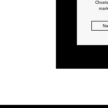
Chcete
mark
Na