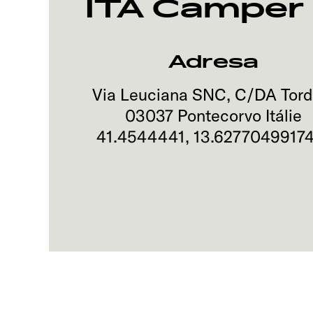
ITA Camper
Adresa
Via Leuciana SNC, C/DA Tord
03037
Pontecorvo
Itálie
41.4544441
,
13.6277049917