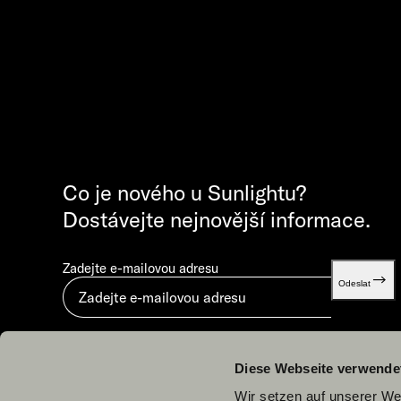
Co je nového u Sunlightu?
Dostávejte nejnovější informace.
Zadejte e-mailovou adresu
Odeslat
Odesláním vyjadřujete souhlas s dokumentem „
Zásady ochrany osobních údajů
“.
Diese Webseite verwende
Wir setzen auf unserer Web