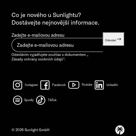
VŠEOBECNÉ DOTAZY
info@sunlight.de
Co je nového u Sunlightu?
Dostávejte nejnovější informace.
Zadejte e-mailovou adresu
Odeslat
Odesláním vyjadřujete souhlas s dokumentem „
Zásady ochrany osobních údajů
“.
Instagram
Facebook
Youtube
LinkedIn
Spotify
TikTok
© 2026 Sunlight GmbH