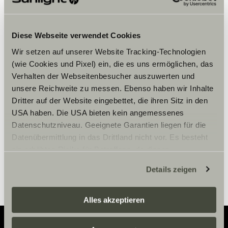
Diese Webseite verwendet Cookies
Wir setzen auf unserer Website Tracking-Technologien
Chcete-li zobrazit obsah, přijměte
(wie Cookies und Pixel) ein, die es uns ermöglichen, das
marketingové soubory cookie.
Verhalten der Webseitenbesucher auszuwerten und
unsere Reichweite zu messen. Ebenso haben wir Inhalte
Dritter auf der Website eingebettet, die ihren Sitz in den
Nastavení souborů cookie
USA haben. Die USA bieten kein angemessenes
Datenschutzniveau. Geeignete Garantien liegen für die
Datenübermittlung in das Drittland nicht vor. Es besteht
ein erhöhtes Risiko für Betroffene, da diesen
möglicherweise keine Rechtsbehelfsmöglichkeiten
Details zeigen
zustehen. Eingesetzte Dienstleister können Daten für
eigene Zwecke verarbeiten und mit anderen Daten
zusammenführen. Weitere Informationen finden Sie hier:
Alles akzeptieren
Datenschutzerklärung
/
Datenschutzerklärung
Sunlight Business
. Akzeptieren Sie oder wählen Sie