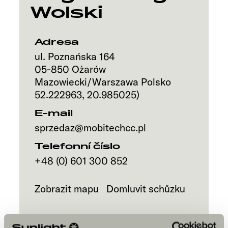
Wolski
Adresa
ul. Poznańska 164
05-850
Ożarów
Mazowiecki/Warszawa
Polsko
52.222963
,
20.985025
)
E-mail
sprzedaz@mobitechcc.pl
Telefonní číslo
+48 (0) 601 300 852
Zobrazit mapu
Domluvit schůzku