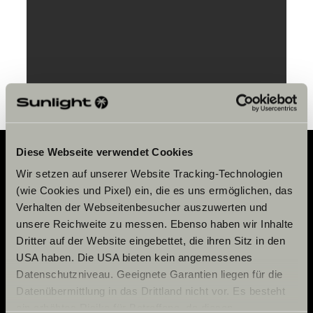
Service
Paramètre des cookies
Diese Webseite verwendet Cookies
Wir setzen auf unserer Website Tracking-Technologien
Adventure
(wie Cookies und Pixel) ein, die es uns ermöglichen, das
Verhalten der Webseitenbesucher auszuwerten und
Now.
unsere Reichweite zu messen. Ebenso haben wir Inhalte
Dritter auf der Website eingebettet, die ihren Sitz in den
USA haben. Die USA bieten kein angemessenes
Datenschutzniveau. Geeignete Garantien liegen für die
CONTACT
Datenübermittlung in das Drittland nicht vor. Es besteht
Sunlight GmbH
ein erhöhtes Risiko für Betroffene, da diesen