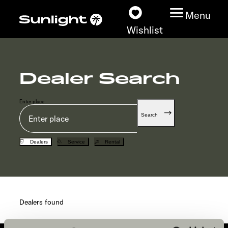
Menu
Wishlist
Dealer Search
Models
Enter place
Vehicle Guide
Search
Dealerslocator
Dealers
Service
Rental
Explore
Service
Dealers found