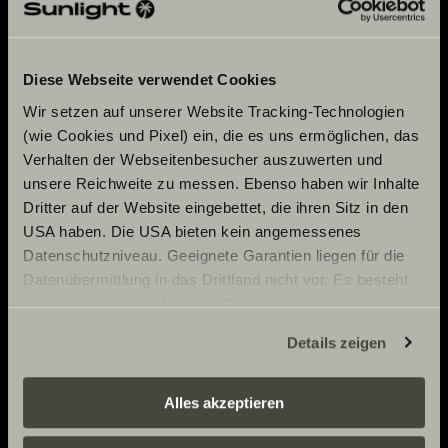
Adventure
Diese Webseite verwendet Cookies
Now.
Wir setzen auf unserer Website Tracking-Technologien
(wie Cookies und Pixel) ein, die es uns ermöglichen, das
Verhalten der Webseitenbesucher auszuwerten und
unsere Reichweite zu messen. Ebenso haben wir Inhalte
CONTACT
Please accept
Dritter auf der Website eingebettet, die ihren Sitz in den
marketing-cookies to
USA haben. Die USA bieten kein angemessenes
Sunlight GmbH
use this function.
SERVICE
Datenschutzniveau. Geeignete Garantien liegen für die
Ölmühlestraße 6
Datenübermittlung in das Drittland nicht vor. Es besteht
88299 Leutkirch
Info Material
ein erhöhtes Risiko für Betroffene, da diesen
Germany
POLICIES
Cookie
möglicherweise keine Rechtsbehelfsmöglichkeiten
Settings
Details zeigen
Pressroom
zustehen. Eingesetzte Dienstleister können Daten für
CUSTOMER SUPPORT
OUR PARTNERS
Imprint
eigene Zwecke verarbeiten und mit anderen Daten
service@service.sunlight.de
zusammenführen. Weitere Informationen finden Sie hier:
Privacy statement.
Alles akzeptieren
+49 7562 9870
Datenschutzerklärung
/
Datenschutzerklärung
Cookie Consent
MON-THU 7:30 AM – 12:00 PM AND 1:00 PM – 4:00 PM
Sunlight Business
. Akzeptieren Sie oder wählen Sie
International
/ INT