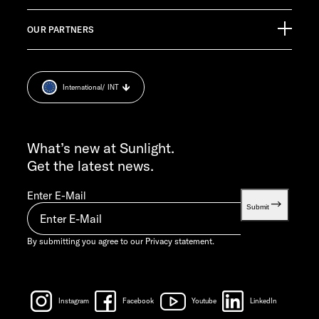
Pressroom
CUSTOMER SUPPORT
OUR PARTNERS
Imprint
service@service.sunlight.de
Privacy statement.
+49 7562 9870
Cookie Consent
MON-THU 7:30 AM – 12:00 PM AND 1:00 PM – 4:00 PM
International
/ INT
Weight information
FRI 7:30 AM – 12:00 PM
INFO SERVICE
info@sunlight.de
What’s new at Sunlight.
Get the latest news.
Enter E-Mail
Submit
By submitting you agree to our
Privacy statement.
Instagram
Facebook
Youtube
LinkedIn