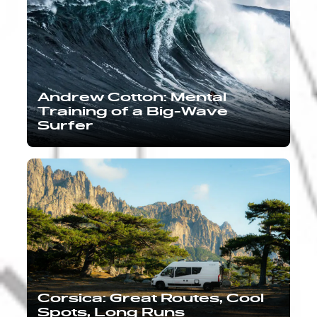
Andrew Cotton: Mental
Training of a Big-Wave
Surfer
Corsica: Great Routes, Cool
Spots, Long Runs