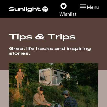
Menu
Wishlist
Tips & Trips
Models
Great life hacks and inspiring
Vehicle Guide
stories.
Dealerslocator
Explore
Service