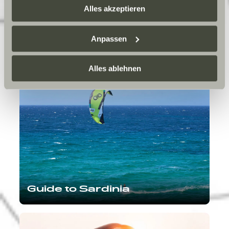
zusammenführen. Weitere Informationen finden Sie hier:
Alles akzeptieren
Datenschutzerklärung
/
Datenschutzerklärung
Sunlight Business
. Akzeptieren Sie oder wählen Sie
Anpassen
Our Latest Motorhome
einzelne Cookies/Dienste in den Einstellungen aus,
Highlights
erteilen Sie uns Ihre Einwilligung zur Verarbeitung Ihrer
Daten zu den genannten Zwecken. Die Einwilligung ist
Alles ablehnen
freiwillig, für den Besuch der Website nicht erforderlich
und kann jederzeit über die Einstellungen widerrufen
werden. Klicken Sie auf Ablehnen, werden nur die
notwendigen Cookies auf der Webseite gesetzt, die für
den störungsfreien Betrieb der Webseite und die
Ermöglichung der Seitennavigation erforderlich sind.
Guide to Sardinia