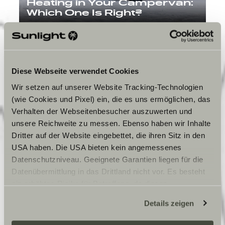
Heating in Your Campervan:
Which One Is Right?
Diese Webseite verwendet Cookies
Wir setzen auf unserer Website Tracking-Technologien
(wie Cookies und Pixel) ein, die es uns ermöglichen, das
Verhalten der Webseitenbesucher auszuwerten und
unsere Reichweite zu messen. Ebenso haben wir Inhalte
Dritter auf der Website eingebettet, die ihren Sitz in den
Finding freedom
USA haben. Die USA bieten kein angemessenes
Datenschutzniveau. Geeignete Garantien liegen für die
Datenübermittlung in das Drittland nicht vor. Es besteht
ein erhöhtes Risiko für Betroffene, da diesen
möglicherweise keine Rechtsbehelfsmöglichkeiten
Details zeigen
zustehen. Eingesetzte Dienstleister können Daten für
eigene Zwecke verarbeiten und mit anderen Daten