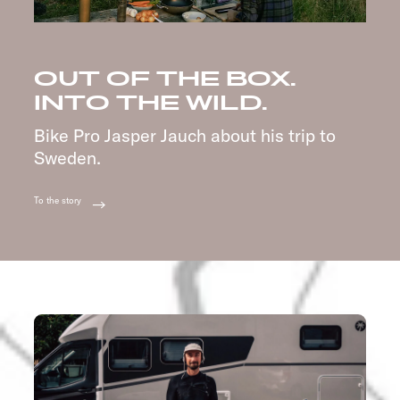
OUT OF THE BOX.
INTO THE WILD.
Bike Pro Jasper Jauch about his trip to
Sweden.
To the story