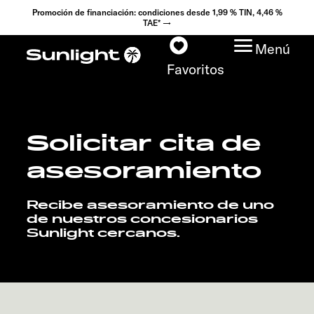
Promoción de financiación: condiciones desde 1,99 % TIN, 4,46 %
TAE* →
Menú
Favoritos
Solicitar cita de
Modelos
asesoramiento
Configurador
Recibe asesoramiento de uno
Encuentra tu Sunlight
de nuestros concesionarios
Sunlight cercanos.
Búsqueda de
concesionarios
Descubrir