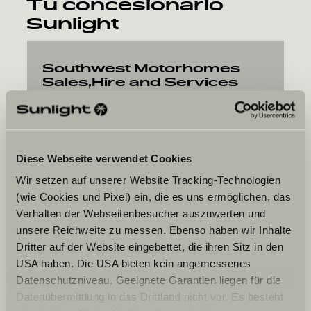
Tu concesionario
Sunlight
Southwest Motorhomes
Sales,Hire and Services
LTD
Jordans Road
TA19 9FF
Ilminster, Somerset
Diese Webseite verwendet Cookies
Wir setzen auf unserer Website Tracking-Technologien
(wie Cookies und Pixel) ein, die es uns ermöglichen, das
Verhalten der Webseitenbesucher auszuwerten und
unsere Reichweite zu messen. Ebenso haben wir Inhalte
Dritter auf der Website eingebettet, die ihren Sitz in den
Tu fecha preferida
USA haben. Die USA bieten kein angemessenes
Datenschutzniveau. Geeignete Garantien liegen für die
Fecha
Datenübermittlung in das Drittland nicht vor. Es besteht