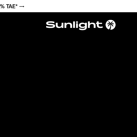
6 % TAE* →