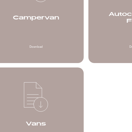
Autoc
Campervan
F
Download
D
Vans