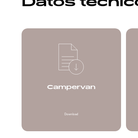
Datos técni
Campervan
Download