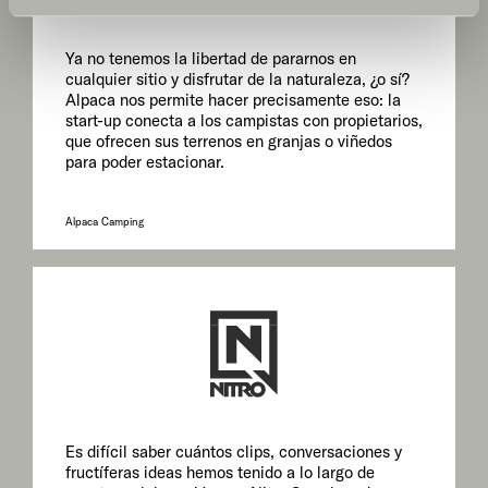
und kann jederzeit über die Einstellungen widerrufen
werden. Klicken Sie auf Ablehnen, werden nur die
Ya no tenemos la libertad de pararnos en
notwendigen Cookies auf der Webseite gesetzt, die für
cualquier sitio y disfrutar de la naturaleza, ¿o sí?
Alpaca nos permite hacer precisamente eso: la
den störungsfreien Betrieb der Webseite und die
start-up conecta a los campistas con propietarios,
Ermöglichung der Seitennavigation erforderlich sind.
que ofrecen sus terrenos en granjas o viñedos
para poder estacionar.
Alpaca Camping
Es difícil saber cuántos clips, conversaciones y
fructíferas ideas hemos tenido a lo largo de