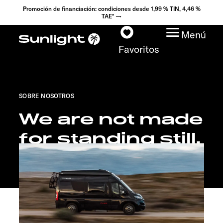
Promoción de financiación: condiciones desde 1,99 % TIN, 4,46 %
TAE* →
Menú
Favoritos
SOBRE NOSOTROS
Modelos
We are not made
Configurador
for standing still.
Encuentra tu Sunlight
Búsqueda de
concesionarios
Descubrir