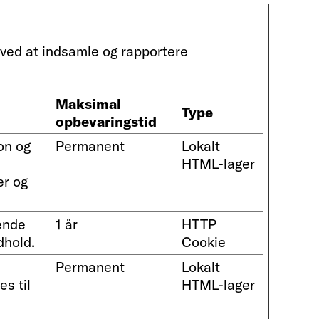
 ved at indsamle og rapportere
Maksimal
Type
opbevaringstid
on og
Permanent
Lokalt
HTML-lager
er og
ende
1 år
HTTP
dhold.
Cookie
Permanent
Lokalt
s til
HTML-lager