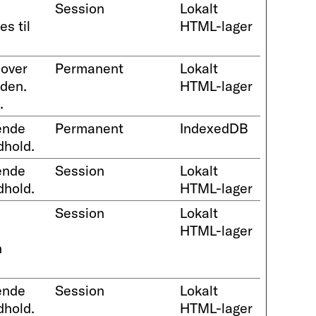
Session
Lokalt
s til
HTML-lager
 over
Permanent
Lokalt
iden.
HTML-lager
.
ende
Permanent
IndexedDB
dhold.
ende
Session
Lokalt
dhold.
HTML-lager
Session
Lokalt
HTML-lager
n
ende
Session
Lokalt
dhold.
HTML-lager