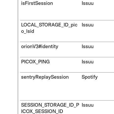
isFirstSession
Issuu
LOCAL_STORAGE_ID_pic
Issuu
o_lsid
orionV3#identity
Issuu
PICOX_PING
Issuu
sentryReplaySession
Spotify
SESSION_STORAGE_ID_P
Issuu
ICOX_SESSION_ID