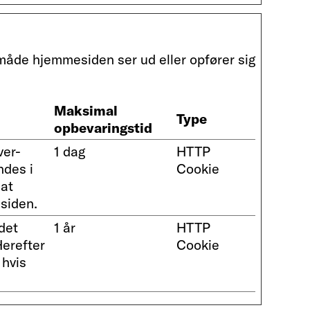
måde hjemmesiden ser ud eller opfører sig
Maksimal
Type
opbevaringstid
ver-
1 dag
HTTP
ndes i
Cookie
at
siden.
det
1 år
HTTP
Herefter
Cookie
 hvis