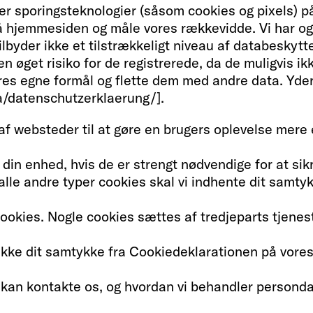
r sporingsteknologier (såsom cookies og pixels) på
hjemmesiden og måle vores rækkevidde. Vi har ogs
byder ikke et tilstrækkeligt niveau af databeskytte
 en øget risiko for de registrerede, da de muligvis i
es egne formål og flette dem med andre data. Yderl
da/datenschutzerklaerung/].
f websteder til at gøre en brugers oplevelse mere e
din enhed, hvis de er strengt nødvendige for at sik
alle andre typer cookies skal vi indhente dit samty
ookies. Nogle cookies sættes af tredjeparts tjeneste
række dit samtykke fra Cookiedeklarationen på vor
kan kontakte os, og hvordan vi behandler persondata