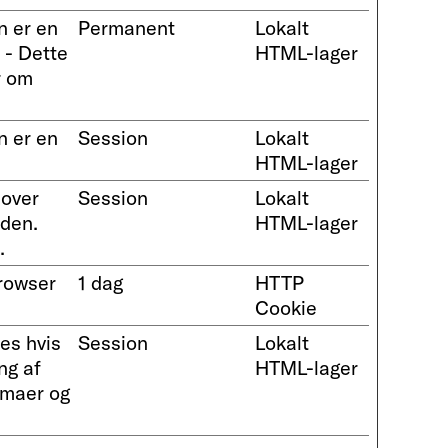
n er en
Permanent
Lokalt
 - Dette
HTML-lager
r om
n er en
Session
Lokalt
HTML-lager
 over
Session
Lokalt
iden.
HTML-lager
.
browser
1 dag
HTTP
Cookie
ies hvis
Session
Lokalt
ng af
HTML-lager
temaer og