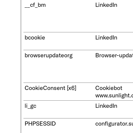
__cf_bm
LinkedIn
bcookie
LinkedIn
browserupdateorg
Browser-updat
CookieConsent [x6]
Cookiebot
www.sunlight.
li_gc
LinkedIn
PHPSESSID
configurator.s