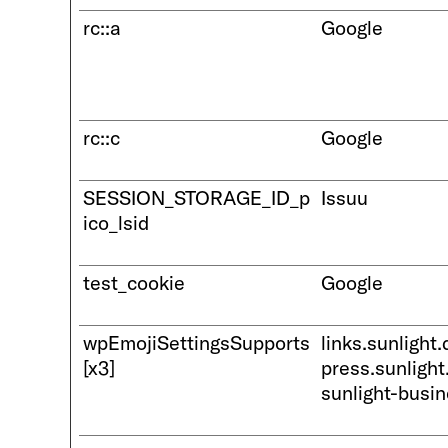
rc::a
Google
rc::c
Google
SESSION_STORAGE_ID_p
Issuu
ico_lsid
test_cookie
Google
wpEmojiSettingsSupports
links.sunlight.
[x3]
press.sunlight
sunlight-busi