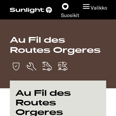
Valikko
Suosikit
Au Fil des
Matkailuautot
Routes Orgeres
Konfiguraattori
Löydä oma Sunlightisi
Kauppiashaku
Au Fil des
Tutustu
Routes
Orgeres
Lisätietoja