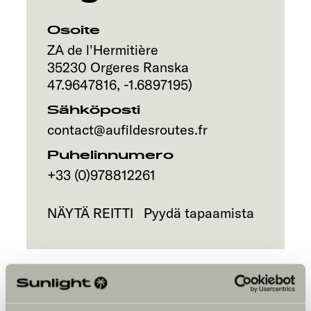
Osoite
ZA de l'Hermitière
35230
Orgeres
Ranska
47.9647816
,
-1.6897195
)
Sähköposti
contact@aufildesroutes.fr
Puhelinnumero
+33 (0)978812261
NÄYTÄ REITTI
Pyydä tapaamista