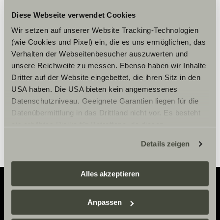
Diese Webseite verwendet Cookies
Please accept marketing-
Wir setzen auf unserer Website Tracking-Technologien
cookies to use this function.
(wie Cookies und Pixel) ein, die es uns ermöglichen, das
Verhalten der Webseitenbesucher auszuwerten und
unsere Reichweite zu messen. Ebenso haben wir Inhalte
Cookie Settings
Dritter auf der Website eingebettet, die ihren Sitz in den
USA haben. Die USA bieten kein angemessenes
Datenschutzniveau. Geeignete Garantien liegen für die
Datenübermittlung in das Drittland nicht vor. Es besteht
ein erhöhtes Risiko für Betroffene, da diesen
möglicherweise keine Rechtsbehelfsmöglichkeiten
Details zeigen
zustehen. Eingesetzte Dienstleister können Daten für
eigene Zwecke verarbeiten und mit anderen Daten
zusammenführen. Weitere Informationen finden Sie hier:
Alles akzeptieren
Datenschutzerklärung
/
Datenschutzerklärung
Sunlight Business
. Akzeptieren Sie oder wählen Sie
Anpassen
Adventure
einzelne Cookies/Dienste in den Einstellungen aus,
erteilen Sie uns Ihre Einwilligung zur Verarbeitung Ihrer